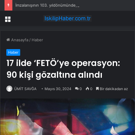
İmzalanışının 103. yıldönümünde, Yunanistan Lozan’ı deliyor
Menü
Anasayfa
/
Haber
Haber
17 ilde ‘FETÖ’ye operasyon:
90 kişi gözaltına alındı
ÜMİT SAVĞA
Mayıs 30, 2024
0
0
Bir dakikadan az