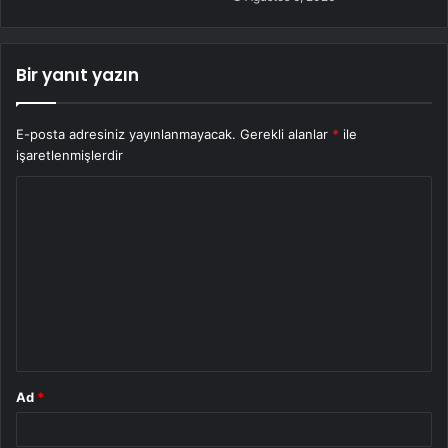
Bir yanıt yazın
E-posta adresiniz yayınlanmayacak.
Gerekli alanlar
*
ile
işaretlenmişlerdir
Y
o
r
u
m
*
Ad
*