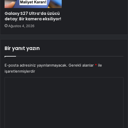
Galaxy S27 Ultra’da üzücü
detay: Bir kamera eksiliyor!
Ağustos 4, 2026
Bir yanıt yazın
E-posta adresiniz yayınlanmayacak.
Gerekli alanlar
*
ile
işaretlenmişlerdir
Y
o
r
u
m
*