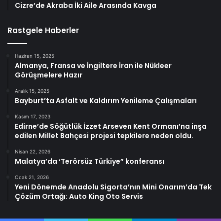
Cizre’de Akraba İki Aile Arasında Kavga
Rastgele Haberler
Haziran 15, 2025
Almanya, Fransa ve İngiltere İran ile Nükleer
Görüşmelere Hazır
Aralık 15, 2025
Bayburt’ta Asfalt ve Kaldırım Yenileme Çalışmaları
Kasım 17, 2023
Edirne’de Söğütlük İzzet Arseven Kent Ormanı’na inşa
edilen Millet Bahçesi projesi tepkilere neden oldu.
Nisan 22, 2026
Malatya’da ‘Terörsüz Türkiye” konferansı
Ocak 21, 2026
Yeni Dönemde Anadolu Sigorta’nın Mini Onarım’da Tek
Çözüm Ortağı: Auto King Oto Servis