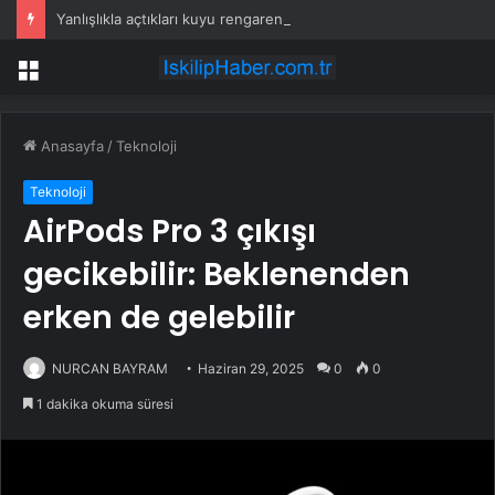
Yanlışlıkla açtıkları kuyu rengarenk bir doğa harikasına dönüştü
Menü
Anasayfa
/
Teknoloji
Teknoloji
AirPods Pro 3 çıkışı
gecikebilir: Beklenenden
erken de gelebilir
NURCAN BAYRAM
Haziran 29, 2025
0
0
1 dakika okuma süresi