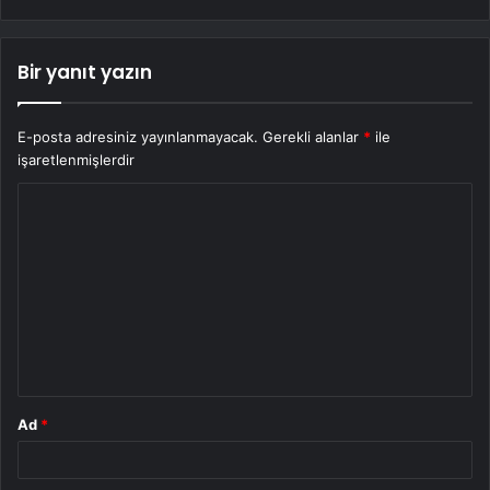
Bir yanıt yazın
E-posta adresiniz yayınlanmayacak.
Gerekli alanlar
*
ile
işaretlenmişlerdir
Y
o
r
u
m
*
Ad
*