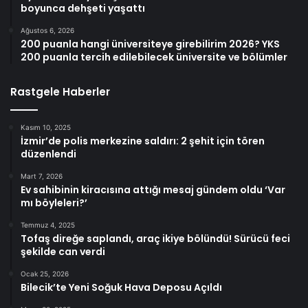
boyunca dehşeti yaşattı
Ağustos 6, 2026
200 puanla hangi üniversiteye girebilirim 2026? YKS
200 puanla tercih edilebilecek üniversite ve bölümler
Rastgele Haberler
Kasım 10, 2025
İzmir’de polis merkezine saldırı: 2 şehit için tören
düzenlendi
Mart 7, 2026
Ev sahibinin kiracısına attığı mesaj gündem oldu ‘Var
mı böyleleri?’
Temmuz 4, 2025
Tofaş direğe saplandı, araç ikiye bölündü! Sürücü feci
şekilde can verdi
Ocak 25, 2026
Bilecik’te Yeni Soğuk Hava Deposu Açıldı