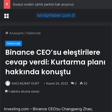
Sıvasız evden çıktık parkta hak arıyoruz
Menü
Anasayfa
/
Hakkında
Hakkında
Binance CEO’su eleştirilere
cevap verdi: Kurtarma planı
hakkında konuştu
HACI MURAT KURT
Kasım 24, 2022
0
35
1 dakika okuma süresi
Investing.com – Binance CEO’su Changpeng Zhao,