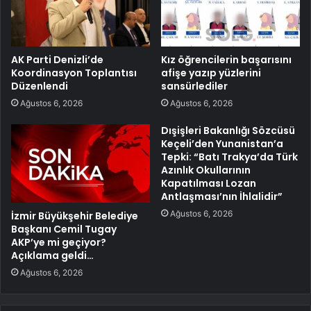
AK Parti Denizli’de
Kız öğrencilerin başarısını
Koordinasyon Toplantısı
afişe yazıp yüzlerini
Düzenlendi
sansürlediler
Ağustos 6, 2026
Ağustos 6, 2026
Dışişleri Bakanlığı Sözcüsü
Keçeli’den Yunanistan’a
Tepki: “Batı Trakya’da Türk
Azınlık Okullarının
Kapatılması Lozan
Antlaşması’nın İhlalidir”
Ağustos 6, 2026
İzmir Büyükşehir Belediye
Başkanı Cemil Tugay
AKP’ye mi geçiyor?
Açıklama geldi…
Ağustos 6, 2026