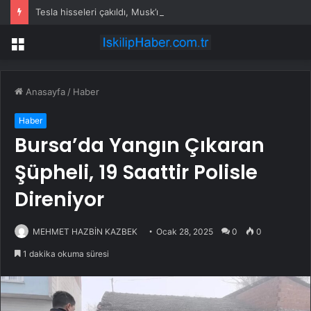
Tesla hisseleri çakıldı, Musk’ın serveti eridi
Menü
Anasayfa
/
Haber
Haber
Bursa’da Yangın Çıkaran
Şüpheli, 19 Saattir Polisle
Direniyor
MEHMET HAZBİN KAZBEK
Ocak 28, 2025
0
0
1 dakika okuma süresi