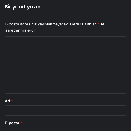
Bir yanıt yazın
E-posta adresiniz yayınlanmayacak.
Gerekli alanlar
*
ile
işaretlenmişlerdir
Y
o
r
u
m
*
Ad
*
E-posta
*