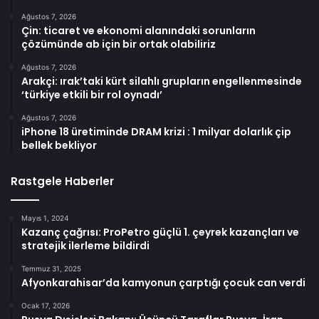
Ağustos 7, 2026
Çin: ticaret ve ekonomi alanındaki sorunların
çözümünde ab için bir ortak olabiliriz
Ağustos 7, 2026
Arakçi: ırak’taki kürt silahlı grupların engellenmesinde
‘türkiye etkili bir rol oynadı’
Ağustos 7, 2026
iPhone 18 üretiminde DRAM krizi : 1 milyar dolarlık çip
bellek bekliyor
Rastgele Haberler
Mayıs 1, 2024
Kazanç çağrısı: ProPetro güçlü 1. çeyrek kazançları ve
stratejik ilerleme bildirdi
Temmuz 31, 2025
Afyonkarahisar’da kamyonun çarptığı çocuk can verdi
Ocak 17, 2026