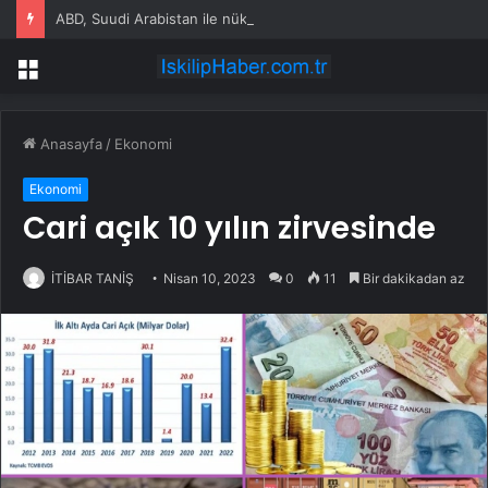
ABD, Suudi Arabistan ile nükleer program anlaşmasını duyuracak
Menü
Anasayfa
/
Ekonomi
Ekonomi
Cari açık 10 yılın zirvesinde
İTİBAR TANİŞ
Nisan 10, 2023
0
11
Bir dakikadan az