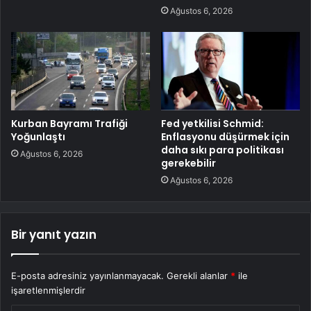
Ağustos 6, 2026
Kurban Bayramı Trafiği
Fed yetkilisi Schmid:
Yoğunlaştı
Enflasyonu düşürmek için
daha sıkı para politikası
Ağustos 6, 2026
gerekebilir
Ağustos 6, 2026
Bir yanıt yazın
E-posta adresiniz yayınlanmayacak.
Gerekli alanlar
*
ile
işaretlenmişlerdir