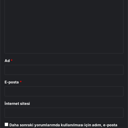
Y
o
r
u
m
*
Ad
*
E-posta
*
İnternet sitesi
Daha sonraki yorumlarımda kullanılması için adım, e-posta