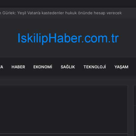
bul’da market ve bakkallarda yeni uygulama devreye girdi
FA
HABER
EKONOMI
SAĞLIK
TEKNOLOJI
YAŞAM