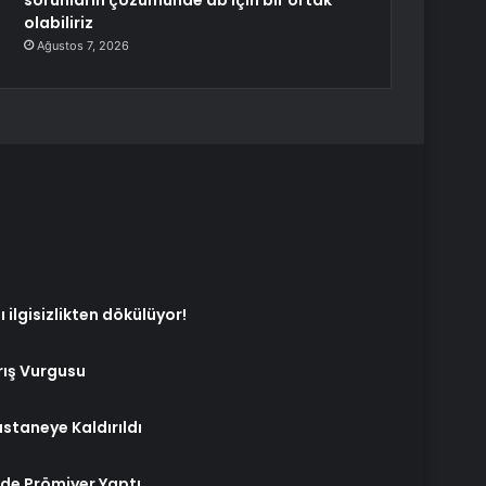
sorunların çözümünde ab için bir ortak
olabiliriz
Ağustos 7, 2026
 ilgisizlikten dökülüyor!
ış Vurgusu
staneye Kaldırıldı
de Prömiyer Yaptı