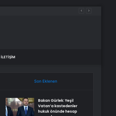
İLETIŞIM
Son Eklenen
Bakan Gürlek: Yeşil
Vatan’a kastedenler
hukuk önünde hesap