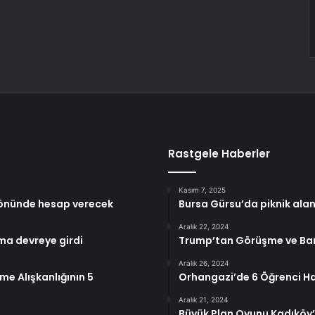
Rastgele Haberler
Kasım 7, 2025
 önünde hesap verecek
Bursa Gürsu’da piknik alanı
Aralık 22, 2024
ma devreye girdi
Trump’tan Görüşme ve Bar
Aralık 26, 2024
e Alışkanlığının 5
Orhangazi’de 6 Öğrenci Ha
Aralık 21, 2024
Büyük Plan Oyunu Kadıköy’