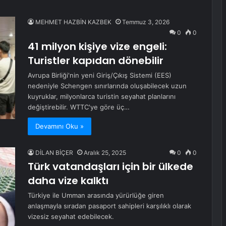
MEHMET HAZBİN KAZBEK
Temmuz 3, 2026
0
0
41 milyon kişiye vize engeli:
Turistler kapıdan dönebilir
Avrupa Birliği'nin yeni Giriş/Çıkış Sistemi (EES)
nedeniyle Schengen sınırlarında oluşabilecek uzun
kuyruklar, milyonlarca turistin seyahat planlarını
değiştirebilir. WTTC'ye göre üç…
Devamını Oku »
DİLAN BİÇER
Aralık 25, 2025
0
0
Türk vatandaşları için bir ülkede
daha vize kalktı
Türkiye ile Umman arasında yürürlüğe giren
anlaşmayla sıradan pasaport sahipleri karşılıklı olarak
vizesiz seyahat edebilecek.