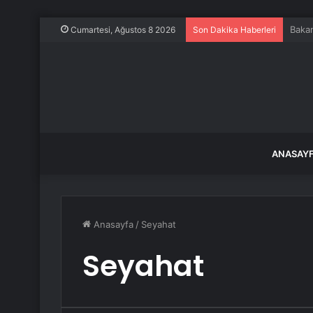
İstan
Cumartesi, Ağustos 8 2026
Son Dakika Haberleri
ANASAY
Anasayfa
/
Seyahat
Seyahat