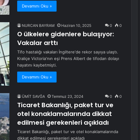
Devamını Oku »
NURCAN BAYRAM
Haziran 10, 2025
0
0
O ülkelere gidenlere bulaşıyor:
Vakalar arttı
Tifo hastalığı vakaları İngiltere'de rekor sayıya ulaştı.
Kraliçe Victoria'nın eşi Prens Albert de tifodan dolayı
hayatını kaybetmişti.
Devamını Oku »
ÜMİT SAVĞA
Temmuz 23, 2024
0
0
Ticaret Bakanlığı, paket tur ve
otel konaklamalarında dikkat
edilmesi gerekenleri açıkladı
Ticaret Bakanlığı, paket tur ve otel konaklamalarında
dikkat edilmesi gerekenleri açıkladı