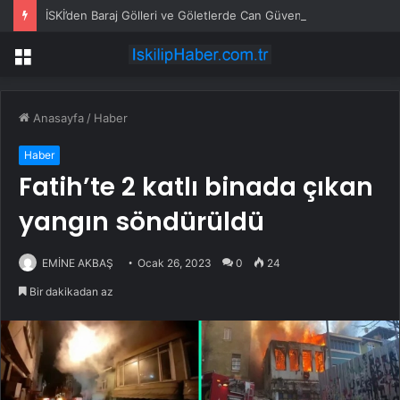
İSKİ’den Baraj Gölleri ve Göletlerde Can Güvenliği Uyarısı
Menü
Anasayfa
/
Haber
Haber
Fatih’te 2 katlı binada çıkan
yangın söndürüldü
EMİNE AKBAŞ
Ocak 26, 2023
0
24
Bir dakikadan az