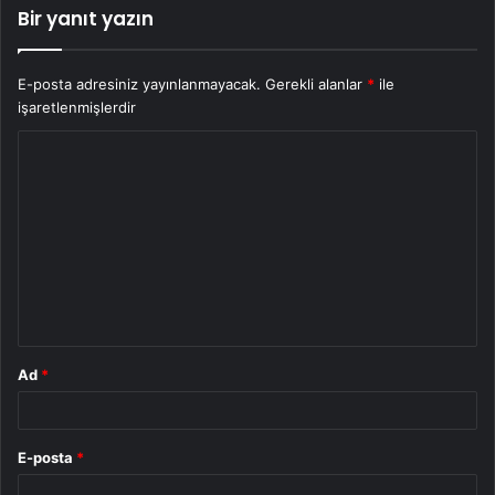
Bir yanıt yazın
E-posta adresiniz yayınlanmayacak.
Gerekli alanlar
*
ile
işaretlenmişlerdir
Y
o
r
u
m
*
Ad
*
E-posta
*