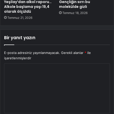
Yeşilay’dan alkol raporu…
Gençliğin sırrı bu
Alkole başlama yaşı 19,4
molekülde gizli
olarak ölçüldü
Temmuz 18, 2026
Temmuz 21, 2026
Bir yanıt yazın
E-posta adresiniz yayınlanmayacak.
Gerekli alanlar
*
ile
işaretlenmişlerdir
Y
o
r
u
m
*