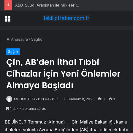
ABD, Suudi Arabistan ile nükleer program anlaşmasını duyuracak
Menü
Anasayfa
/
Sağlık
Sağlık
Çin, AB’den İthal Tıbbi
Cihazlar İçin Yeni Önlemler
Almaya Başladı
MEHMET HAZBİN KAZBEK
Temmuz 8, 2025
0
0
1 dakika okuma süresi
BEİJİNG, 7 Temmuz (Xinhua) — Çin Maliye Bakanlığı, kamu
ihaleleri yoluyla Avrupa Birliği’nden (AB) ithal edilecek tıbbi