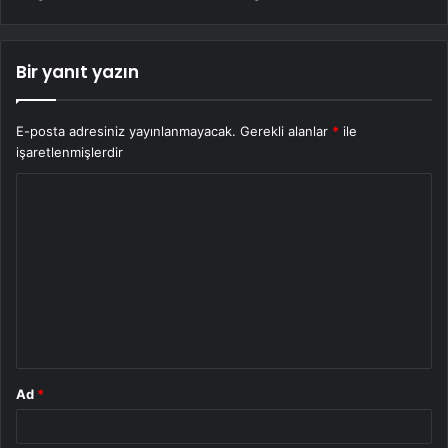
Bir yanıt yazın
E-posta adresiniz yayınlanmayacak.
Gerekli alanlar
*
ile
işaretlenmişlerdir
Y
o
r
u
m
*
Ad
*