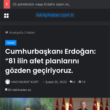
33 şehidimizin naaşı Erdal’ın siperi oldu
Menü
Anasayfa
/
Haber
Haber
Cumhurbaşkanı Erdoğan:
“81 ilin afet planlarını
gözden geçiriyoruz.
HACI MURAT KURT
Şubat 20, 2023
0
13
Bir dakikadan az