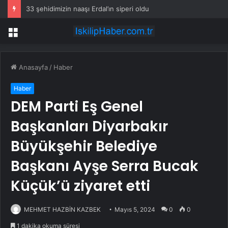
33 şehidimizin naaşı Erdal’ın siperi oldu
Menü
Anasayfa
/
Haber
Haber
DEM Parti Eş Genel
Başkanları Diyarbakır
Büyükşehir Belediye
Başkanı Ayşe Serra Bucak
Küçük’ü ziyaret etti
MEHMET HAZBİN KAZBEK
Mayıs 5, 2024
0
0
1 dakika okuma süresi