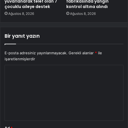
yuvarlanarak telef olan 7
fabrikasında yangın
çocuklu aileye destek
kontrol altına alındı
Ağustos 8, 2026
Ağustos 8, 2026
Bir yanıt yazın
E-posta adresiniz yayınlanmayacak.
Gerekli alanlar
*
ile
işaretlenmişlerdir
Y
o
r
u
m
*
Ad
*