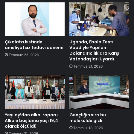
Çikolata kistinde
Uganda, Ebola Testi
ameliyatsız tedavi dönemi!
Vaadiyle Yapılan
Dolandırıcılıklara Karşı
Temmuz 23, 2026
Vatandaşları Uyardı
Temmuz 21, 2026
Yeşilay’dan alkol raporu…
Gençliğin sırrı bu
Alkole başlama yaşı 19,4
molekülde gizli
olarak ölçüldü
Temmuz 18, 2026
Temmuz 21, 2026