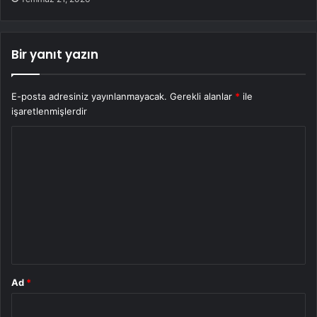
Bir yanıt yazın
E-posta adresiniz yayınlanmayacak.
Gerekli alanlar
*
ile
işaretlenmişlerdir
Y
o
r
u
m
*
Ad
*