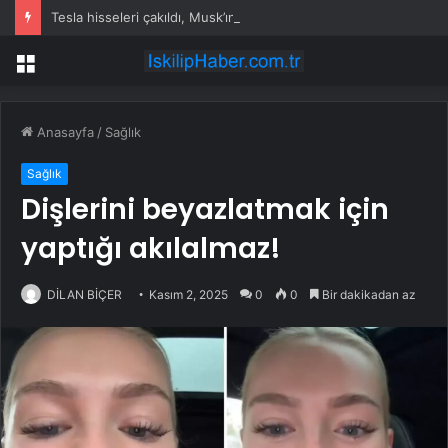
Tesla hisseleri çakıldı, Musk’ın serveti eridi
Menü
Anasayfa
/
Sağlık
Sağlık
Dişlerini beyazlatmak için
yaptığı akılalmaz!
DİLAN BİÇER
Kasım 2, 2025
0
0
Bir dakikadan az