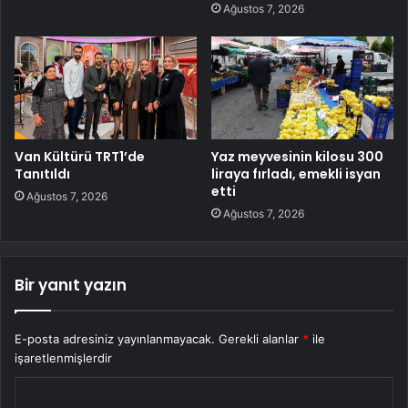
Ağustos 7, 2026
Van Kültürü TRT1’de
Yaz meyvesinin kilosu 300
Tanıtıldı
liraya fırladı, emekli isyan
etti
Ağustos 7, 2026
Ağustos 7, 2026
Bir yanıt yazın
E-posta adresiniz yayınlanmayacak.
Gerekli alanlar
*
ile
işaretlenmişlerdir
Y