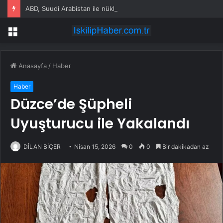
ABD, Suudi Arabistan ile nükleer program anlaşmasını duyuracak
Menü
Anasayfa
/
Haber
Haber
Düzce’de Şüpheli
Uyuşturucu ile Yakalandı
DİLAN BİÇER
Nisan 15, 2026
0
0
Bir dakikadan az