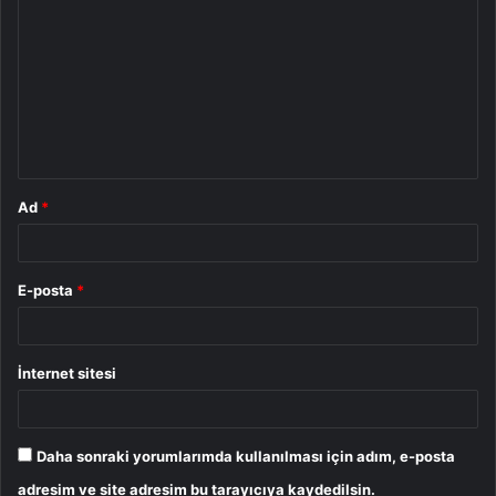
o
r
u
m
*
Ad
*
E-posta
*
İnternet sitesi
Daha sonraki yorumlarımda kullanılması için adım, e-posta
adresim ve site adresim bu tarayıcıya kaydedilsin.