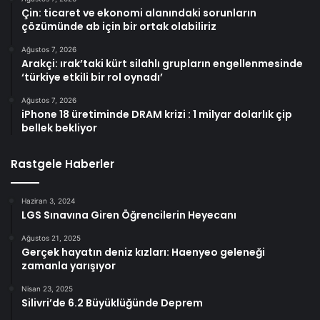
Çin: ticaret ve ekonomi alanındaki sorunların
çözümünde ab için bir ortak olabiliriz
Ağustos 7, 2026
Arakçi: ırak’taki kürt silahlı grupların engellenmesinde
‘türkiye etkili bir rol oynadı’
Ağustos 7, 2026
iPhone 18 üretiminde DRAM krizi : 1 milyar dolarlık çip
bellek bekliyor
Rastgele Haberler
Haziran 3, 2024
LGS Sınavına Giren Öğrencilerin Heyecanı
Ağustos 21, 2025
Gerçek hayatın deniz kızları: Haenyeo geleneği
zamanla yarışıyor
Nisan 23, 2025
Silivri’de 6.2 Büyüklüğünde Deprem