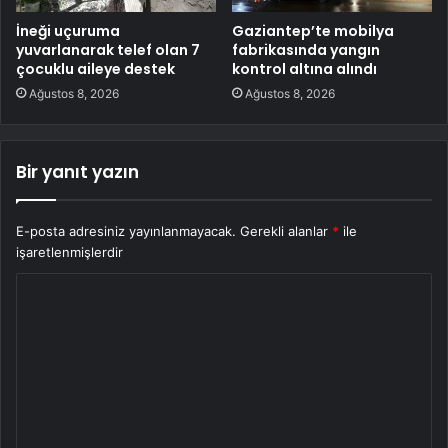
İneği uçuruma
Gaziantep’te mobilya
yuvarlanarak telef olan 7
fabrikasında yangın
çocuklu aileye destek
kontrol altına alındı
Ağustos 8, 2026
Ağustos 8, 2026
Bir yanıt yazın
E-posta adresiniz yayınlanmayacak.
Gerekli alanlar
*
ile
işaretlenmişlerdir
Y
o
r
u
m
*