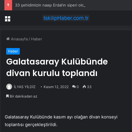
33 şehidimizin naaşı Erdal’ın siperi oldu
Menü
Anasayfa
/
Haber
Haber
Galatasaray Kulübünde
divan kurulu toplandı
İLYAS YİLDİZ
Kasım 12, 2022
0
33
Bir dakikadan az
Galatasaray Kulübünde kasım ayı olağan divan konseyi
toplantısı gerçekleştirildi.