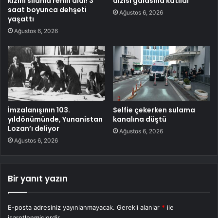
kızını silahla rehin aldı! 3
dizisi galasına katıldı
saat boyunca dehşeti
Ağustos 6, 2026
yaşattı
Ağustos 6, 2026
İmzalanışının 103.
Selfie çekerken sulama
yıldönümünde, Yunanistan
kanalına düştü
Lozan’ı deliyor
Ağustos 6, 2026
Ağustos 6, 2026
Bir yanıt yazın
E-posta adresiniz yayınlanmayacak.
Gerekli alanlar
*
ile
işaretlenmişlerdir