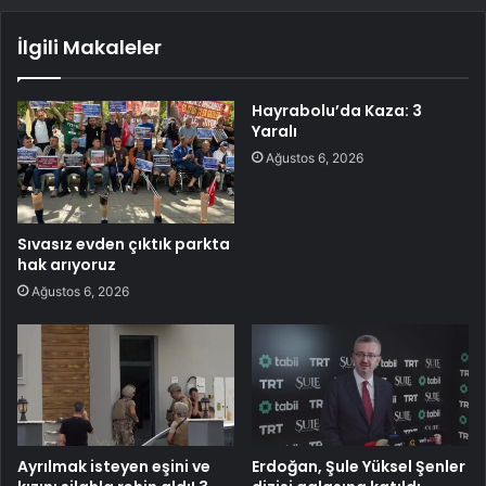
İlgili Makaleler
Hayrabolu’da Kaza: 3
Yaralı
Ağustos 6, 2026
Sıvasız evden çıktık parkta
hak arıyoruz
Ağustos 6, 2026
Ayrılmak isteyen eşini ve
Erdoğan, Şule Yüksel Şenler