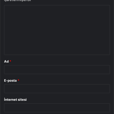
Y
o
r
u
m
*
Ad
*
E-posta
*
İnternet sitesi