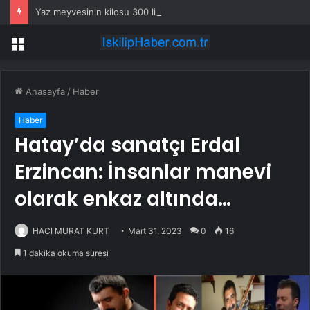
Yaz meyvesinin kilosu 300 liraya fırladı, emekli isyan etti
Menü
Anasayfa
/
Haber
Haber
Hatay’da sanatçı Erdal
Erzincan: İnsanlar manevi
olarak enkaz altında…
HACI MURAT KURT
Mart 31, 2023
0
16
1 dakika okuma süresi