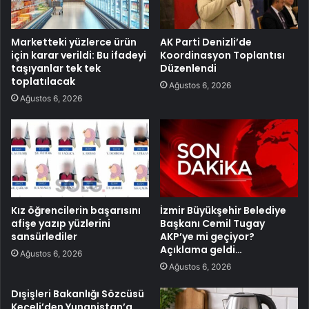
Marketteki yüzlerce ürün
AK Parti Denizli’de
için karar verildi: Bu ifadeyi
Koordinasyon Toplantısı
taşıyanlar tek tek
Düzenlendi
toplatılacak
Ağustos 6, 2026
Ağustos 6, 2026
Kız öğrencilerin başarısını
İzmir Büyükşehir Belediye
afişe yazıp yüzlerini
Başkanı Cemil Tugay
sansürlediler
AKP’ye mi geçiyor?
Açıklama geldi…
Ağustos 6, 2026
Ağustos 6, 2026
Dışişleri Bakanlığı Sözcüsü
Keçeli’den Yunanistan’a