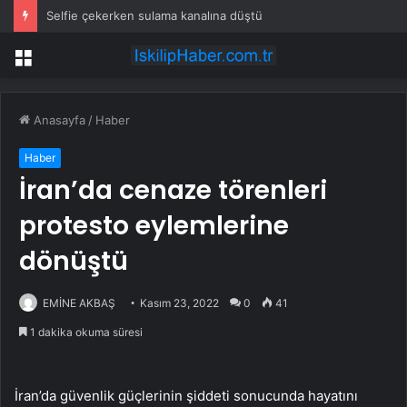
Selfie çekerken sulama kanalına düştü
Menü
Anasayfa
/
Haber
Haber
İran’da cenaze törenleri
protesto eylemlerine
dönüştü
EMİNE AKBAŞ
Kasım 23, 2022
0
41
1 dakika okuma süresi
İran’da güvenlik güçlerinin şiddeti sonucunda hayatını