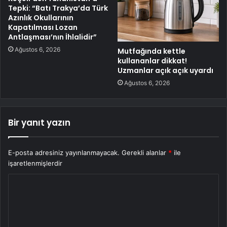
Tepki: “Batı Trakya’da Türk
Azınlık Okullarının
Kapatılması Lozan
Antlaşması’nın İhlalidir”
Ağustos 6, 2026
Mutfağında kettle
kullananlar dikkat!
Uzmanlar açık açık uyardı
Ağustos 6, 2026
Bir yanıt yazın
E-posta adresiniz yayınlanmayacak.
Gerekli alanlar
*
ile
işaretlenmişlerdir
Y
o
r
u