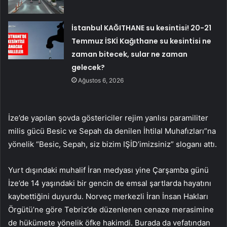
İstanbul KAĞITHANE su kesintisi! 20-21
Temmuz İSKİ Kağıthane su kesintisi ne
zaman bitecek, sular ne zaman
gelecek?
Ağustos 6, 2026
İze’de yapılan şovda göstericiler rejim yanlısı paramiliter
milis gücü Besic ve Sepah da denilen İhtilal Muhafızları”na
yönelik “Besic, Sepah, siz bizim IŞİD’imizsiniz” sloganı attı.
Yurt dışındaki muhalif İran medyası yine Çarşamba günü
İze’de 14 yaşındaki bir gencin de emsal şartlarda hayatını
kaybettiğini duyurdu. Norveç merkezli İran İnsan Hakları
Örgütü’ne göre Tebriz’de düzenlenen cenaze merasimine
de hükümete yönelik öfke hakimdi. Burada da vefatından