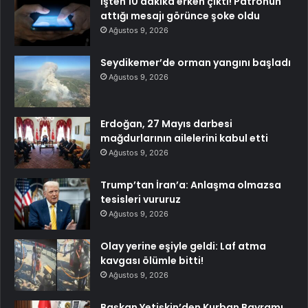
İşten 10 dakika erken çıktı! Patronun
attığı mesajı görünce şoke oldu
Ağustos 9, 2026
Seydikemer’de orman yangını başladı
Ağustos 9, 2026
Erdoğan, 27 Mayıs darbesi
mağdurlarının ailelerini kabul etti
Ağustos 9, 2026
Trump’tan İran’a: Anlaşma olmazsa
tesisleri vururuz
Ağustos 9, 2026
Olay yerine eşiyle geldi: Laf atma
kavgası ölümle bitti!
Ağustos 9, 2026
Başkan Yetişkin’den Kurban Bayramı