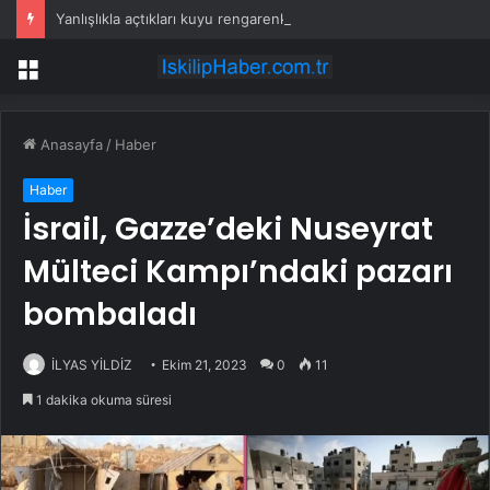
Yanlışlıkla açtıkları kuyu rengarenk bir doğa harikasına dönüştü
Menü
Anasayfa
/
Haber
Haber
İsrail, Gazze’deki Nuseyrat
Mülteci Kampı’ndaki pazarı
bombaladı
İLYAS YİLDİZ
Ekim 21, 2023
0
11
1 dakika okuma süresi