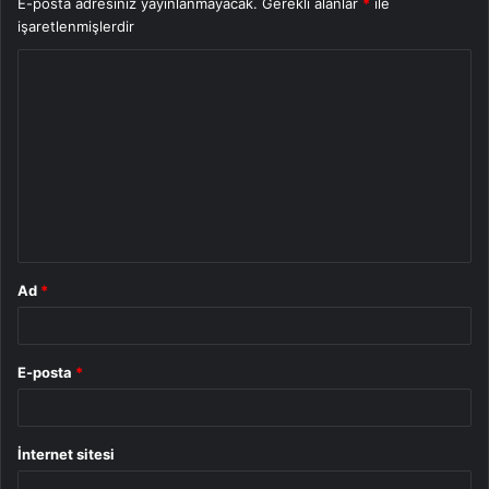
E-posta adresiniz yayınlanmayacak.
Gerekli alanlar
*
ile
işaretlenmişlerdir
Y
o
r
u
m
*
Ad
*
E-posta
*
İnternet sitesi