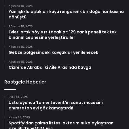
Ağustos 10, 2026
Yanlışlıkla açtıkları kuyu rengarenk bir doğa harikasına
dönüştü
Ağustos 10, 2026
Evleri artık böyle ısıtacaklar: 129 canlı paneli tek tek
binanın cephesine yerleştirdiler
Ağustos 10, 2026
Gebze bölgesindeki kavşaklar yenilenecek
Ağustos 10, 2026
Cizre’de Akraba İki Aile Arasında Kavga
Rastgele Haberler
Eylül 13, 2025
Usta oyuncu Tamer Levent’in sanat müzesini
anımsatan evi göz kamaştırdı!
Kasım 24, 2025
Spotify’dan çalma listesi aktarımını kolaylaştıran
özellik: TuneMyMusic