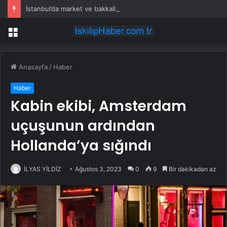
İstanbul’da market ve bakkallarda yeni uygulama devreye girdi
Menü
Anasayfa
/
Haber
Haber
Kabin ekibi, Amsterdam
uçuşunun ardından
Hollanda’ya sığındı
İLYAS YİLDİZ
Ağustos 3, 2023
0
9
Bir dakikadan az