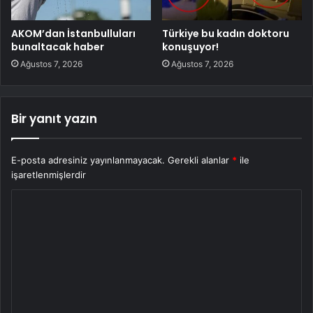
AKOM’dan İstanbulluları
Türkiye bu kadın doktoru
bunaltacak haber
konuşuyor!
Ağustos 7, 2026
Ağustos 7, 2026
Bir yanıt yazın
E-posta adresiniz yayınlanmayacak.
Gerekli alanlar
*
ile
işaretlenmişlerdir
Y
o
r
u
m
*