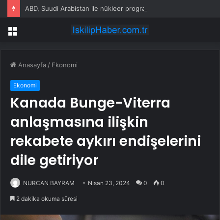
ABD, Suudi Arabistan ile nükleer program anlaşmasını duyuracak
Menü
Anasayfa
/
Ekonomi
Ekonomi
Kanada Bunge-Viterra
anlaşmasına ilişkin
rekabete aykırı endişelerini
dile getiriyor
NURCAN BAYRAM
Nisan 23, 2024
0
0
2 dakika okuma süresi