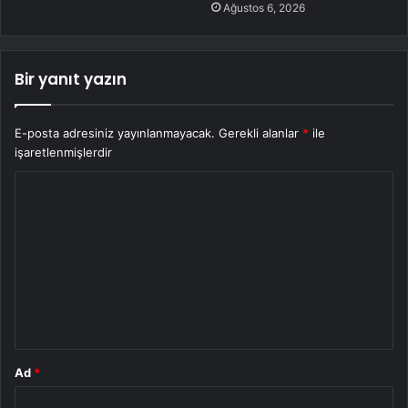
Ağustos 6, 2026
Bir yanıt yazın
E-posta adresiniz yayınlanmayacak.
Gerekli alanlar
*
ile
işaretlenmişlerdir
Y
o
r
u
m
*
Ad
*