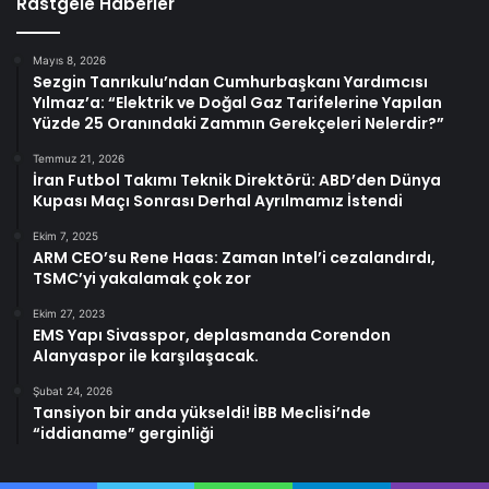
Rastgele Haberler
Mayıs 8, 2026
Sezgin Tanrıkulu’ndan Cumhurbaşkanı Yardımcısı
Yılmaz’a: “Elektrik ve Doğal Gaz Tarifelerine Yapılan
Yüzde 25 Oranındaki Zammın Gerekçeleri Nelerdir?”
Temmuz 21, 2026
İran Futbol Takımı Teknik Direktörü: ABD’den Dünya
Kupası Maçı Sonrası Derhal Ayrılmamız İstendi
Ekim 7, 2025
ARM CEO’su Rene Haas: Zaman Intel’i cezalandırdı,
TSMC’yi yakalamak çok zor
Ekim 27, 2023
EMS Yapı Sivasspor, deplasmanda Corendon
Alanyaspor ile karşılaşacak.
Şubat 24, 2026
Tansiyon bir anda yükseldi! İBB Meclisi’nde
“iddianame” gerginliği