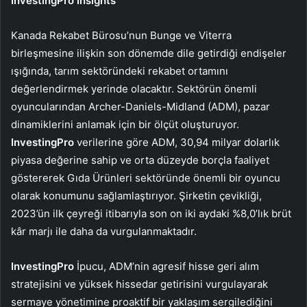
InvestingPro Insights
Kanada Rekabet Bürosu’nun Bunge ve Viterra
birleşmesine ilişkin son dönemde dile getirdiği endişeler
ışığında, tarım sektöründeki rekabet ortamını
değerlendirmek yerinde olacaktır. Sektörün önemli
oyuncularından Archer-Daniels-Midland (ADM), pazar
dinamiklerini anlamak için bir ölçüt oluşturuyor.
InvestingPro
verilerine göre ADM, 30,94 milyar dolarlık
piyasa değerine sahip ve orta düzeyde borçla faaliyet
göstererek Gıda Ürünleri sektöründe önemli bir oyuncu
olarak konumunu sağlamlaştırıyor. Şirketin çevikliği,
2023’ün ilk çeyreği itibarıyla son on iki aydaki %8,0’lık brüt
kâr marjı ile daha da vurgulanmaktadır.
InvestingPro
İpucu, ADM’nin agresif hisse geri alım
stratejisini ve yüksek hissedar getirisini vurgulayarak
sermaye yönetimine proaktif bir yaklaşım sergilediğini