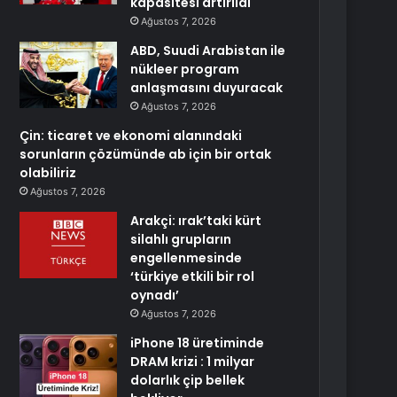
kapasitesi artırıldı
Ağustos 7, 2026
ABD, Suudi Arabistan ile
nükleer program
anlaşmasını duyuracak
Ağustos 7, 2026
Çin: ticaret ve ekonomi alanındaki
sorunların çözümünde ab için bir ortak
olabiliriz
Ağustos 7, 2026
Arakçi: ırak’taki kürt
silahlı grupların
engellenmesinde
‘türkiye etkili bir rol
oynadı’
Ağustos 7, 2026
iPhone 18 üretiminde
DRAM krizi : 1 milyar
dolarlık çip bellek