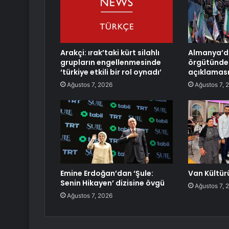
Arakçi: ırak’taki kürt silahlı
Almanya’da
grupların engellenmesinde
örgütünde
‘türkiye etkili bir rol oynadı’
açıklamas
Ağustos 7, 2026
Ağustos 7, 
Emine Erdoğan’dan ‘Şule:
Van Kültürü
Senin Hikayen’ dizisine övgü
Ağustos 7, 
Ağustos 7, 2026