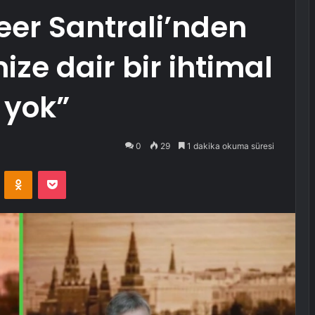
eer Santrali’nden
ize dair bir ihtimal
 yok”
0
29
1 dakika okuma süresi
VKontakte
Odnoklassniki
Pocket