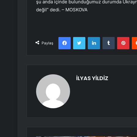
şu anda içinde bulunduğumuz durumda Ukrayna 
değil” dedi. – MOSKOVA
Facebook
Twitter
LinkedIn
Tumblr
Pint
Paylaş
İLYAS YİLDİZ