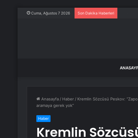
ABD, Suu
Cuma, Ağustos 7 2026
Son Dakika Haberleri
ANASAY
Anasayfa
/
Haber
/
Kremlin Sözcüsü Peskov: “Zaporij
aramaya gerek yok”
Haber
Kremlin Sözcüs