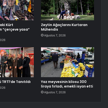
ki Kürt
Zeytin Ağaçlarını Kurtaran
n “çerçeve yasa”
Mühendis
ı
Ağustos 7, 2026
2026
 TRT1’de Tanıtıldı
Yaz meyvesinin kilosu 300
liraya fırladı, emekli isyan etti
2026
Ağustos 7, 2026