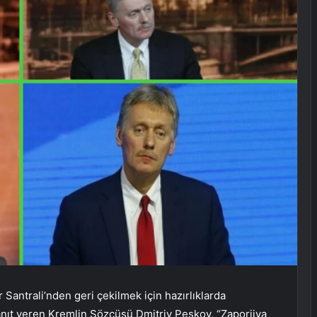
Santrali’nden geri çekilmek için hazırlıklarda
nıt veren Kremlin Sözcüsü Dmitriy Peskov, “Zaporijya