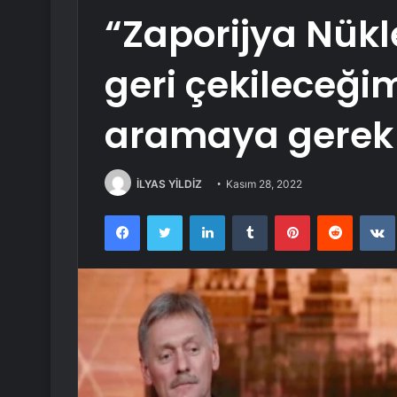
“Zaporijya Nükl
geri çekileceğim
aramaya gerek
İLYAS YİLDİZ
Kasım 28, 2022
Facebook
Twitter
LinkedIn
Tumblr
Pinterest
Reddit