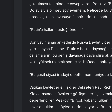
çıkarılması talebine de cevap veren Peskov, “B
Dolayısıyla bir şey söyleyemem. Neticede bu S
orada açıklığa kavuşuyor” tabirlerini kullandı.
“Putin’e halkın desteği önemli”
Son yayınlanan anketlerde Rusya Devlet Lideri
yorumlayan Peskov, “Putin’e halkın dayanağı değ
çalışmalarını bu geniş dayanağa dayandırarak al
vakit yüksek rakamlı sonuçlar. Haftadan haftaya
“Bu çeşit siyasi iradeyi elbette memnuniyetle k
Vatikan Devletlerle İlişkiler Sekreteri Paul Ri
Kiev arasında müzakere görüşmeleri için zemin 
değerlendiren Peskov, “Birçok yabancı ülkenin
hazır olduklarını söylediklerini biliyoruz. Bu t