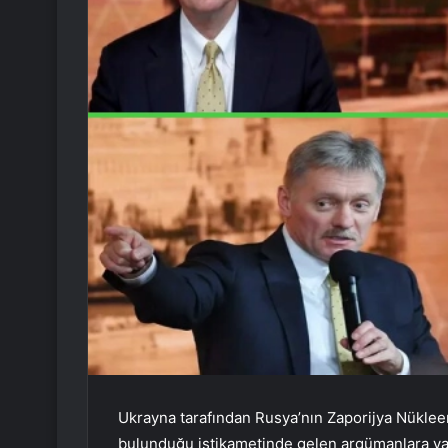
Ukrayna tarafından Rusya’nın Zaporijya Nükleer 
bulunduğu istikametinde gelen argümanlara ya