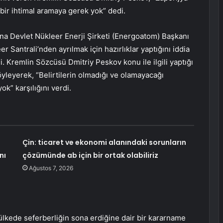
bir ihtimal aramaya gerek yok” dedi.
na Devlet Nükleer Enerji Şirketi (Energoatom) Başkanı
r Santrali’nden ayrılmak için hazırlıklar yaptığını iddia
. Kremlin Sözcüsü Dmitriy Peskov konu ile ilgili yaptığı
yleyerek, “Belirtilerin olmadığı ve olamayacağı
k” karşılığını verdi.
Çin: ticaret ve ekonomi alanındaki sorunların
nı
çözümünde ab için bir ortak olabiliriz
Ağustos 7, 2026
 ülkede seferberliğin sona erdiğine dair bir kararname