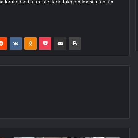
tarafından bu tıp isteklerin talep edilmesi mümkün
erest
Reddit
VKontakte
Odnoklassniki
Pocket
E-Posta ile paylaş
Yazdır