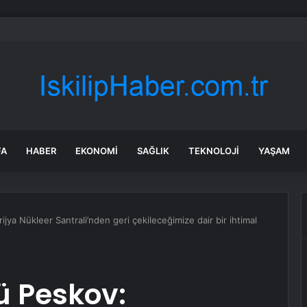
di Arabistan ile nükleer program anlaşmasını duyuracak
FA
HABER
EKONOMI
SAĞLIK
TEKNOLOJI
YAŞAM
ya Nükleer Santrali’nden geri çekileceğimize dair bir ihtimal
ü Peskov: