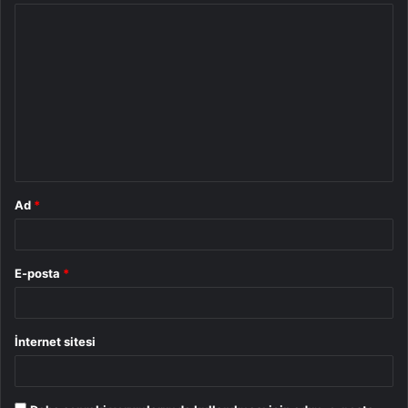
Y
o
r
u
m
*
Ad
*
E-posta
*
İnternet sitesi