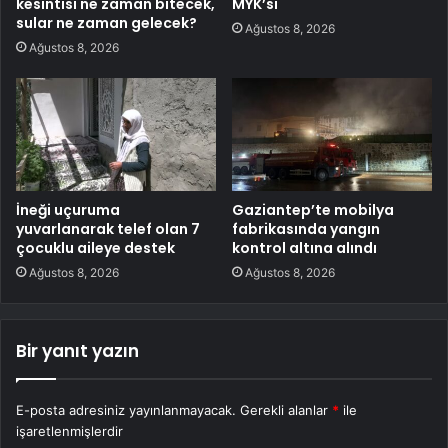
kesintisi ne zaman bitecek,
MYK’sı
sular ne zaman gelecek?
Ağustos 8, 2026
Ağustos 8, 2026
İneği uçuruma
Gaziantep’te mobilya
yuvarlanarak telef olan 7
fabrikasında yangın
çocuklu aileye destek
kontrol altına alındı
Ağustos 8, 2026
Ağustos 8, 2026
Bir yanıt yazın
E-posta adresiniz yayınlanmayacak.
Gerekli alanlar
*
ile
işaretlenmişlerdir