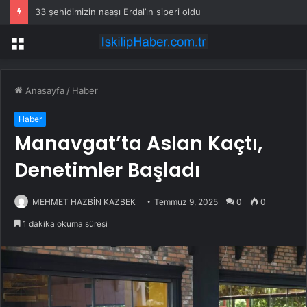
33 şehidimizin naaşı Erdal’ın siperi oldu
Menü
Anasayfa
/
Haber
Haber
Manavgat’ta Aslan Kaçtı,
Denetimler Başladı
MEHMET HAZBİN KAZBEK
Temmuz 9, 2025
0
0
1 dakika okuma süresi