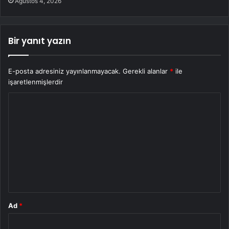
Ağustos 4, 2026
Bir yanıt yazın
E-posta adresiniz yayınlanmayacak.
Gerekli alanlar
*
ile
işaretlenmişlerdir
Y
o
r
u
m
*
Ad
*