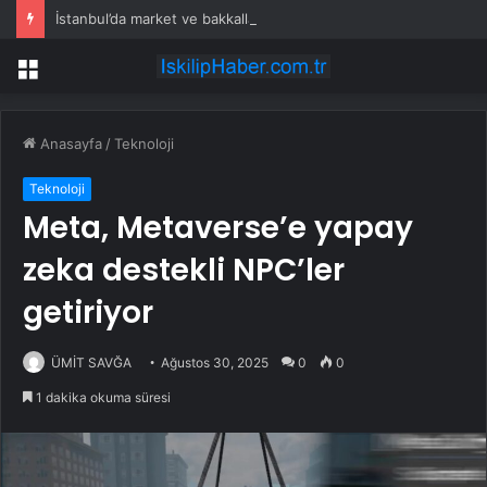
İstanbul’da market ve bakkallarda yeni uygulama devreye girdi
Menü
Anasayfa
/
Teknoloji
Teknoloji
Meta, Metaverse’e yapay
zeka destekli NPC’ler
getiriyor
ÜMİT SAVĞA
Ağustos 30, 2025
0
0
1 dakika okuma süresi