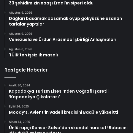
33 şehidimizin naaşı Erdal’ın siperi oldu
Ağustos 9, 2026
Dağları basamak basamak oyup gökyüzüne uzanan
tarlalar yaptılar
Ağustos 9, 2026
Venezuela ve Ürdün Arasında İşbirliği Anlaşmaları
Ağustos 8, 2026
TÜİK’ten işsizlik masalı
Rastgele Haberler
Aralık 30, 2024
Kapadokya Turizm Lisesi’nden Coğrafi İşaretli
‘Kapadokya Çikolatası’
Eylül 24, 2025
Moody’s, Avient’in vadeli kredisini Baa3’e yükseltti
Nisan 14, 2025
Ünlü rapçi Sansar Salvo’dan skandal hareket! Babasını