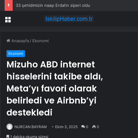
33 şehidimizin naaşı Erdal’ın siperi oldu
Menü
Anasayfa
/
Ekonomi
Ekonomi
Mizuho ABD internet
hisselerini takibe aldı,
Meta’yı favori olarak
belirledi ve Airbnb’yi
destekledi
NURCAN BAYRAM
Ekim 3, 2025
0
0
1 dakika okuma süresi