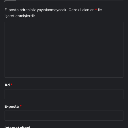
E-posta adresiniz yayınlanmayacak.
Gerekli alanlar
*
ile
işaretlenmişlerdir
Y
o
r
u
m
*
Ad
*
E-posta
*
İnternet sitesi