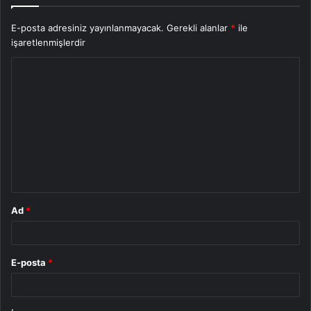
E-posta adresiniz yayınlanmayacak.
Gerekli alanlar
*
ile
işaretlenmişlerdir
Y
o
r
u
m
*
Ad
*
E-posta
*