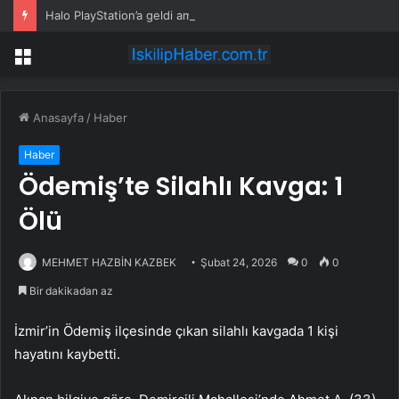
Halo PlayStation’a geldi ama oyuncuların büyük bölümü oyunu açmadı
Menü
Anasayfa
/
Haber
Haber
Ödemiş’te Silahlı Kavga: 1
Ölü
MEHMET HAZBİN KAZBEK
Şubat 24, 2026
0
0
Bir dakikadan az
İzmir’in Ödemiş ilçesinde çıkan silahlı kavgada 1 kişi
hayatını kaybetti.