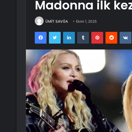
Madonna ilk kez
ÜMİT SAVĞA
Ekim 1, 2025
Facebook
Twitter
LinkedIn
Tumblr
Pinterest
Reddit