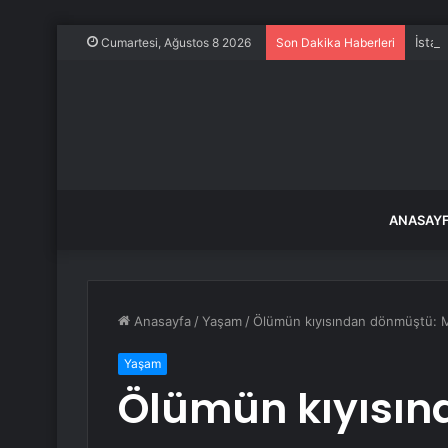
İstan
Cumartesi, Ağustos 8 2026
Son Dakika Haberleri
ANASAY
Anasayfa
/
Yaşam
/
Ölümün kıyısından dönmüştü: Ma
Yaşam
Ölümün kıyısın