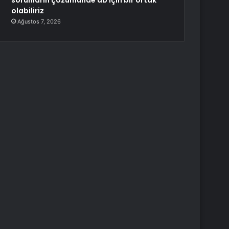
sorunların çözümünde ab için bir ortak
olabiliriz
Ağustos 7, 2026