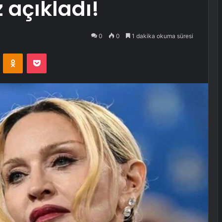
 açıkladı!
0
0
1 dakika okuma süresi
VKontakte
Odnoklassniki
Pocket