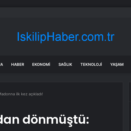
bul’da market ve bakkallarda yeni uygulama devreye girdi
FA
HABER
EKONOMI
SAĞLIK
TEKNOLOJI
YAŞAM
donna ilk kez açıkladı!
dan dönmüştü: