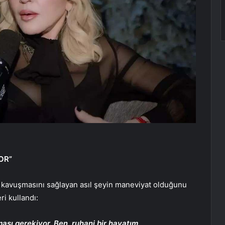
OR”
ar kavuşmasını sağlayan asıl şeyin maneviyat olduğunu
ri kullandı:
lması gerekiyor. Ben
ruhani bir hayatım