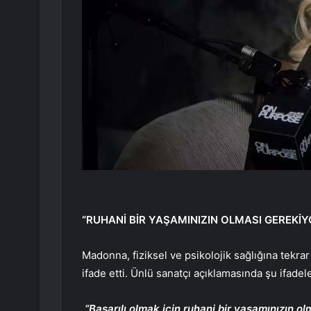
“RUHANİ BİR YAŞAMINIZIN OLMASI GEREKİY
Madonna, fiziksel ve psikolojik sağlığına tekr
ifade etti. Ünlü sanatçı açıklamasında şu ifadele
“Başarılı olmak için ruhani bir yaşamınızın o