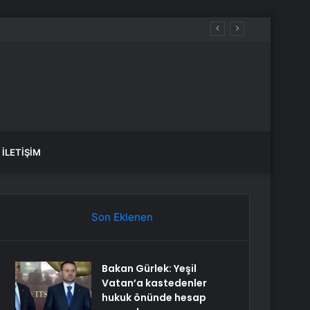
İLETIŞIM
Son Eklenen
Bakan Gürlek: Yeşil
Vatan’a kastedenler
hukuk önünde hesap