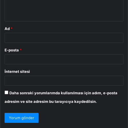
m
*
Ad
*
E-posta
*
İnternet sitesi
Daha sonraki yorumlarımda kullanılması için adım, e-posta
adresim ve site adresim bu tarayıcıya kaydedilsin.