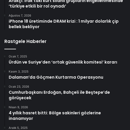
Arakçi: ırak’taki kürt silahlı grupların engellenmesinde
‘türkiye etkili bir rol oynadı’
Ağustos 7, 2026
iPhone 18 üretiminde DRAM krizi : 1 milyar dolarlık çip
bellek bekliyor
Rastgele Haberler
Ocak 7, 2025
Ürdün ve Suriye’den ‘ortak güvenlik komitesi’ kararı
Kasım 3, 2025
Dalaman’da Göçmen Kurtarma Operasyonu
Ocak 23, 2026
Cumhurbaşkanı Erdoğan, Bahçeli ile Beştepe’de
görüşecek
Nisan 9, 2026
4 yıllık hasret bitti: Bölge sakinleri gözlerine
inanamıyor
Aralık 5, 2025