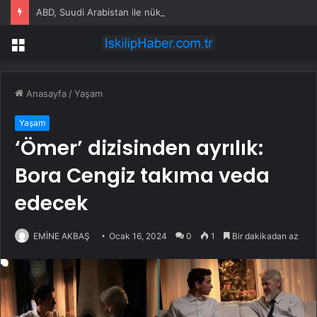
ABD, Suudi Arabistan ile nükleer program anlaşmasını duyuracak
Menü
Anasayfa
/
Yaşam
Yaşam
‘Ömer’ dizisinden ayrılık:
Bora Cengiz takıma veda
edecek
EMİNE AKBAŞ
Ocak 16, 2024
0
1
Bir dakikadan az