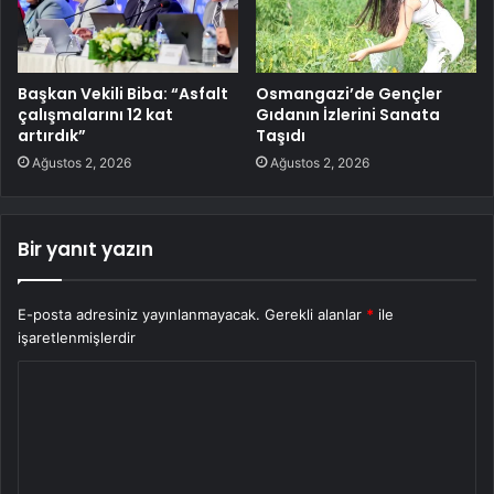
Başkan Vekili Biba: “Asfalt
Osmangazi’de Gençler
çalışmalarını 12 kat
Gıdanın İzlerini Sanata
artırdık”
Taşıdı
Ağustos 2, 2026
Ağustos 2, 2026
Bir yanıt yazın
E-posta adresiniz yayınlanmayacak.
Gerekli alanlar
*
ile
işaretlenmişlerdir
Y
o
r
u