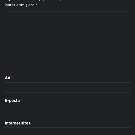
işaretlenmişlerdir
Y
o
r
u
m
*
Ad
*
E-posta
*
İnternet sitesi