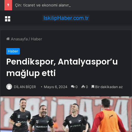
Çin: ticaret ve ekonomi alanındaki sorunların çözümünde ab için bir ortak olabiliriz
Menü
Anasayfa
/
Haber
Haber
Pendikspor, Antalyaspor’u
mağlup etti
DİLAN BİÇER
Mayıs 6, 2024
0
0
Bir dakikadan az