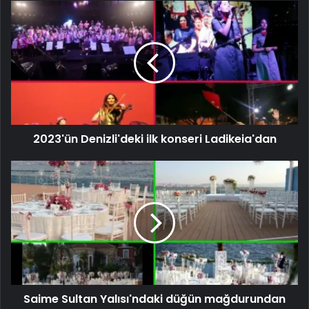
2023'ün Denizli'deki ilk konseri Ladikeia'dan
Saime Sultan Yalısı'ndaki düğün mağdurundan