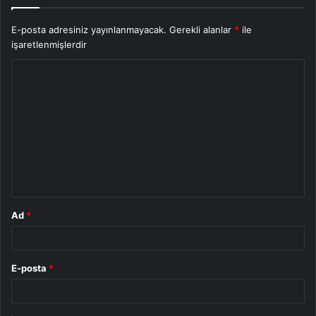
E-posta adresiniz yayınlanmayacak.
Gerekli alanlar
*
ile
işaretlenmişlerdir
Y
o
r
u
m
*
Ad
*
E-posta
*