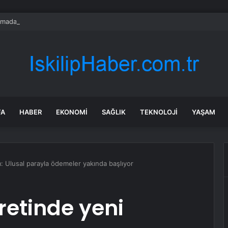
madan Yemek mi Yiyorsunuz? Duygusal Yeme Alışkanlığının 5 Tetikleyici
FA
HABER
EKONOMI
SAĞLIK
TEKNOLOJI
YAŞAM
: Ulusal parayla ödemeler yakında başlıyor
retinde yeni