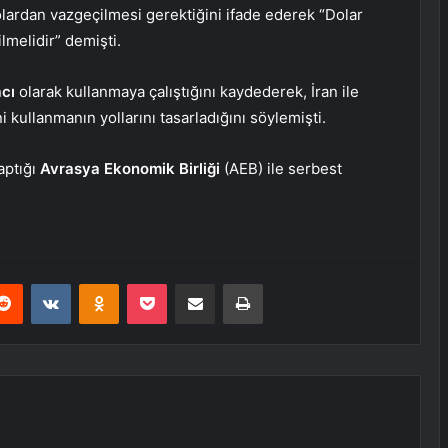
lardan vazgeçilmesi gerektiğini ifade ederek “Dolar
lmelidir” demişti.
acı
olarak kullanmaya çalıştığını kaydederek, İran ile
ni kullanmanın yollarını tasarladığını söylemişti.
aptığı
Avrasya Ekonomik Birliği
(AEB) ile serbest
erest
Reddit
VKontakte
Odnoklassniki
Pocket
E-Posta ile paylaş
Yazdır