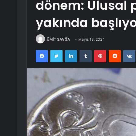
dönem: Ulusal 
yakında başlıyo
ÜMİT SAVĞA
Mayıs 13, 2024
Facebook
Twitter
LinkedIn
Tumblr
Pinterest
Reddit