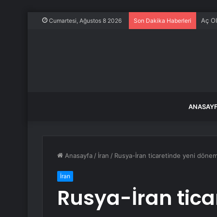
Aç Ol
Cumartesi, Ağustos 8 2026
Son Dakika Haberleri
ANASAY
Anasayfa
/
İran
/
Rusya-İran ticaretinde yeni dönem
İran
Rusya-İran tica