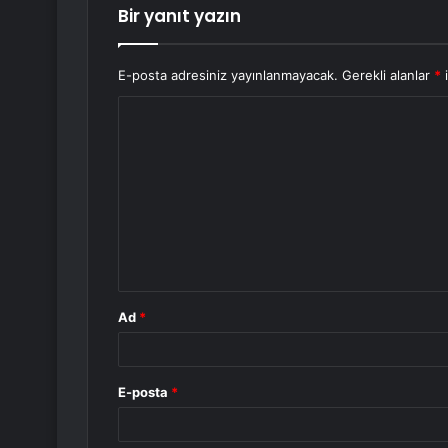
Bir yanıt yazın
E-posta adresiniz yayınlanmayacak.
Gerekli alanlar
*
i
Y
o
r
u
m
*
Ad
*
E-posta
*