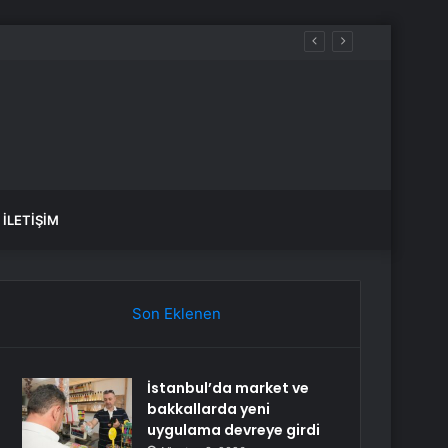
si ve Başa Çıkma Yöntemleri
İLETIŞIM
Son Eklenen
İstanbul’da market ve
bakkallarda yeni
uygulama devreye girdi