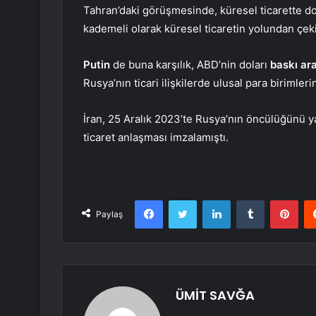
Tahran’daki görüşmesinde, küresel ticarette do
kademeli olarak küresel ticaretin yolundan çeki
Putin
de buna karşılık, ABD’nin doları
baskı ar
Rusya’nın ticari ilişkilerde ulusal para birimleri
İran, 25 Aralık 2023’te Rusya’nın öncülüğünü y
ticaret anlaşması imzalamıştı.
Facebook
Twitter
LinkedIn
Tumblr
Pint
Paylaş
ÜMİT SAVĞA