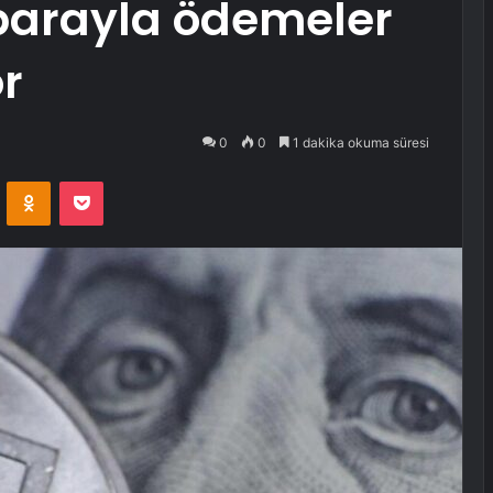
parayla ödemeler
r
0
0
1 dakika okuma süresi
VKontakte
Odnoklassniki
Pocket