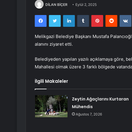
DİLAN BİÇER
Eylül 2, 2025
Facebook
Twitter
LinkedIn
Tumblr
Pinterest
Reddit
Melikgazi Belediye Başkanı Mustafa Palancıoğl
alanını ziyaret etti.
Belediyeden yapılan yazılı açıklamaya göre, bel
Mahallesi olmak üzere 3 farklı bölgede vatandaş
İlgili Makaleler
Zeytin Ağaçlarını Kurtaran
Mühendis
Ağustos 7, 2026