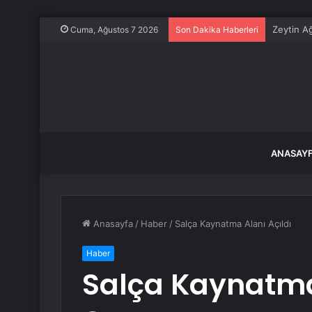
Zeytin A
Cuma, Ağustos 7 2026
Son Dakika Haberleri
ANASAY
Anasayfa
/
Haber
/
Salça Kaynatma Alanı Açıldı
Haber
Salça Kaynatma 