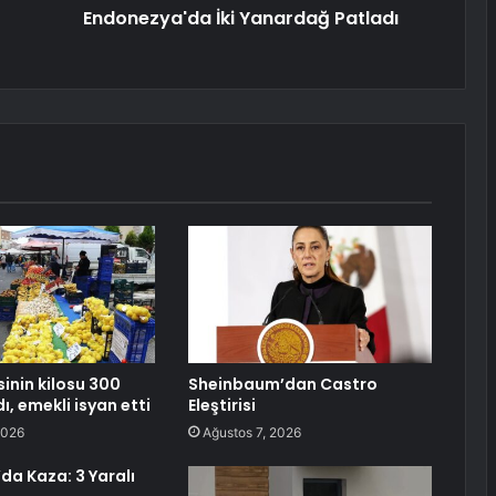
Endonezya'da İki Yanardağ Patladı
inin kilosu 300
Sheinbaum’dan Castro
dı, emekli isyan etti
Eleştirisi
2026
Ağustos 7, 2026
da Kaza: 3 Yaralı