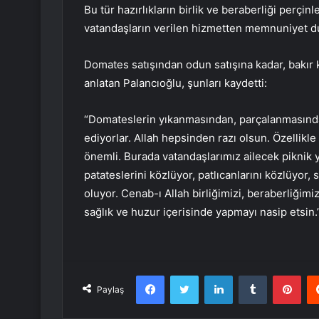
Bu tür hazırlıkların birlik ve beraberliği perç
vatandaşların verilen hizmetten memnuniyet duy
Domates satışından odun satışına kadar, bakır 
anlatan Palancıoğlu, şunları kaydetti:
“Domateslerin yıkanmasından, parçalanmasında
ediyorlar. Allah hepsinden razı olsun. Özellikle
önemli. Burada vatandaşlarımız ailecek piknik ya
patateslerini közlüyor, patlıcanlarını közlüyor
oluyor. Cenab-ı Allah birliğimizi, beraberliğimiz
sağlık ve huzur içerisinde yapmayı nasip etsin.
Facebook
Twitter
LinkedIn
Tumblr
Pint
Paylaş