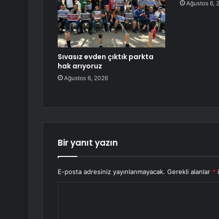
Ağustos 6, 
Sıvasız evden çıktık parkta
hak arıyoruz
Ağustos 6, 2026
Bir yanıt yazın
E-posta adresiniz yayınlanmayacak.
Gerekli alanlar
*
i
Y
o
r