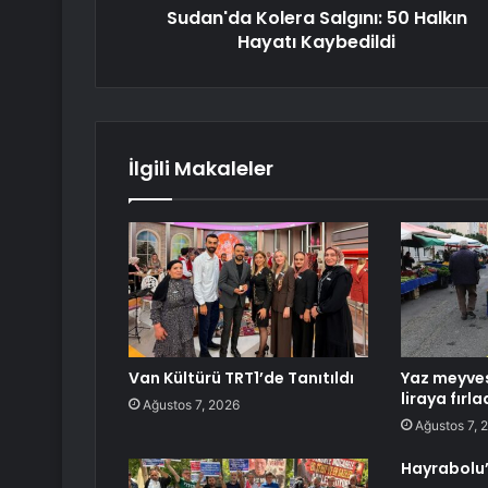
Sudan'da Kolera Salgını: 50 Halkın
Hayatı Kaybedildi
İlgili Makaleler
Van Kültürü TRT1’de Tanıtıldı
Yaz meyves
liraya fırla
Ağustos 7, 2026
Ağustos 7, 
Hayrabolu’