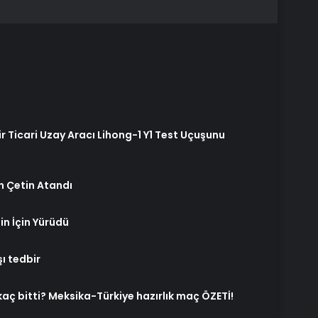
ir Ticari Uzay Aracı Lihong-1 Y1 Test Uçuşunu
n Çetin Atandı
tin İçin Yürüdü
ı tedbir
aç bitti? Meksika-Türkiye hazırlık maç ÖZETİ!