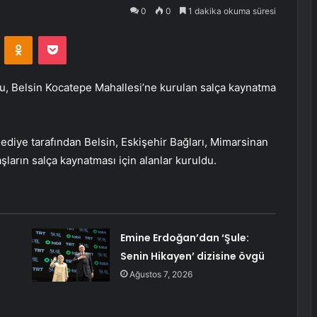
0
0
1 dakika okuma süresi
VKontakte
Odnoklassniki
Pocket
u, Belsin Kocatepe Mahallesi’ne kurulan salça kaynatma
ediye tarafından Belsin, Eskişehir Bağları, Mimarsinan
ların salça kaynatması için alanlar kuruldu.
Emine Erdoğan’dan ‘Şule:
Senin Hikayen’ dizisine övgü
Ağustos 7, 2026