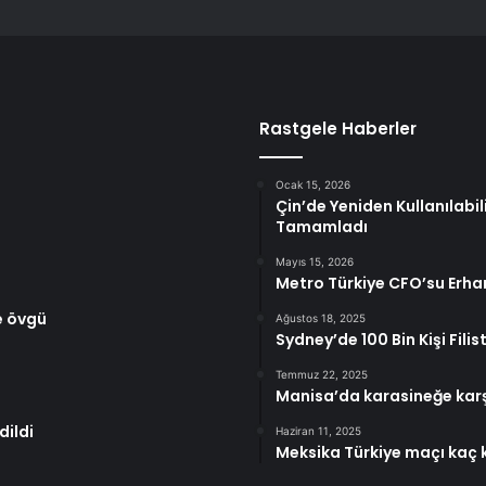
Rastgele Haberler
Ocak 15, 2026
Çin’de Yeniden Kullanılabil
Tamamladı
Mayıs 15, 2026
Metro Türkiye CFO’su Erha
e övgü
Ağustos 18, 2025
Sydney’de 100 Bin Kişi Filis
Temmuz 22, 2025
Manisa’da karasineğe karş
dildi
Haziran 11, 2025
Meksika Türkiye maçı kaç k