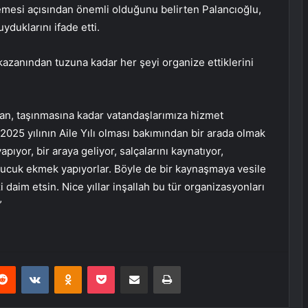
inlemesi açısından önemli olduğunu belirten Palancıoğlu,
duklarını ifade etti.
kazanından tuzuna kadar her şeyi organize ettiklerini
n, taşınmasına kadar vatandaşlarımıza hizmet
 2025 yılının Aile Yılı olması bakımından bir arada olmak
pıyor, bir araya geliyor, salçalarını kaynatıyor,
, sucuk ekmek yapıyorlar. Böyle de bir kaynaşmaya vesile
i daim etsin. Nice yıllar inşallah bu tür organizasyonları
”
erest
Reddit
VKontakte
Odnoklassniki
Pocket
E-Posta ile paylaş
Yazdır