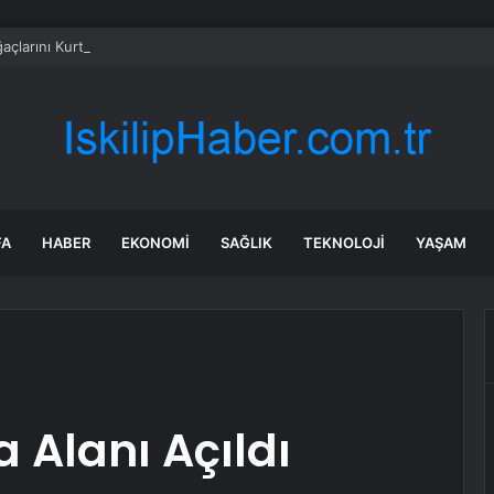
ğaçlarını Kurtaran Mühendis
FA
HABER
EKONOMI
SAĞLIK
TEKNOLOJI
YAŞAM
Alanı Açıldı