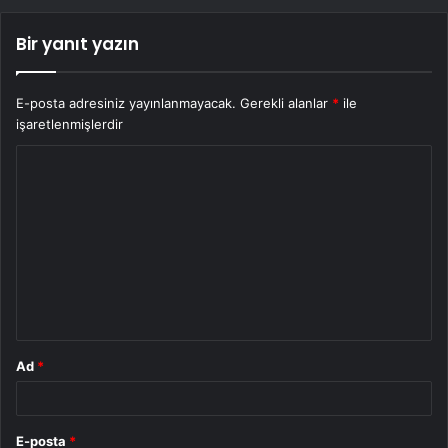
Bir yanıt yazın
E-posta adresiniz yayınlanmayacak.
Gerekli alanlar
*
ile
işaretlenmişlerdir
Y
o
r
u
m
*
Ad
*
E-posta
*