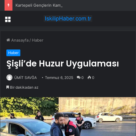
Kartepeli Gençlerin Kamp Macerası Sertifikayla Taçlandı
Menü
Anasayfa
/
Haber
Haber
Şişli’de Huzur Uygulaması
ÜMİT SAVĞA
Temmuz 6, 2025
0
0
Bir dakikadan az