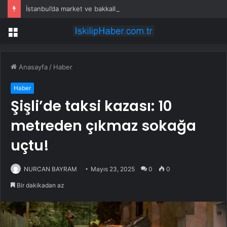
İstanbul’da market ve bakkallarda yeni uygulama devreye girdi
Menü
Anasayfa
/
Haber
Haber
Şişli’de taksi kazası: 10
metreden çıkmaz sokağa
uçtu!
NURCAN BAYRAM
Mayıs 23, 2025
0
0
Bir dakikadan az