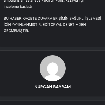
ambulansla hastaneye kaldırdı. Polis, kazayla ilgili
inceleme başlattı
BU HABER, GAZETE DUVAR’A ERİŞİMİN SAĞLIKLI İŞLEMESİ
İÇİN YAYINLANMIŞTIR, EDİTORYAL DENETİMDEN
GEÇMEMİŞTİR.
NURCAN BAYRAM