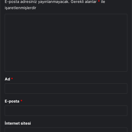
E-posta adresiniz yayınlanmayacak.
Gerekli alanlar
*
ile
işaretlenmişlerdir
Y
o
r
u
m
*
Ad
*
E-posta
*
İnternet sitesi