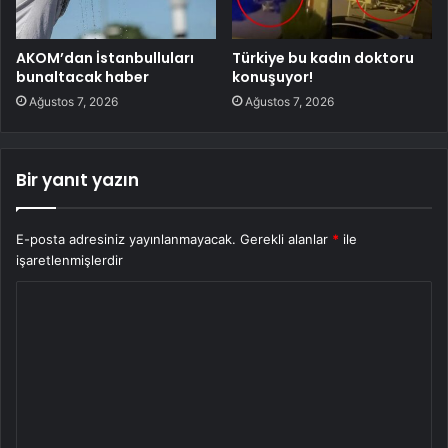
AKOM’dan İstanbulluları
Türkiye bu kadın doktoru
bunaltacak haber
konuşuyor!
Ağustos 7, 2026
Ağustos 7, 2026
Bir yanıt yazın
E-posta adresiniz yayınlanmayacak.
Gerekli alanlar
*
ile
işaretlenmişlerdir
Y
o
r
u
m
*