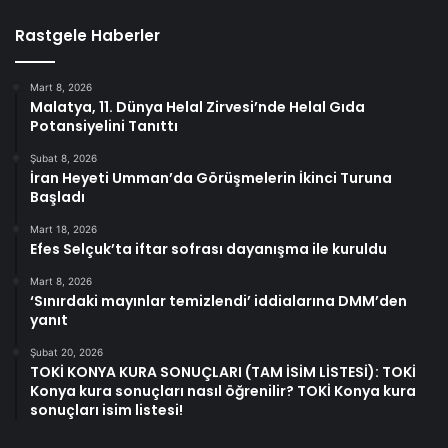
Rastgele Haberler
Mart 8, 2026
Malatya, 11. Dünya Helal Zirvesi’nde Helal Gıda
Potansiyelini Tanıttı
Şubat 8, 2026
İran Heyeti Umman’da Görüşmelerin İkinci Turuna
Başladı
Mart 18, 2026
Efes Selçuk’ta iftar sofrası dayanışma ile kuruldu
Mart 8, 2026
‘Sınırdaki mayınlar temizlendi’ iddialarına DMM’den
yanıt
Şubat 20, 2026
TOKİ KONYA KURA SONUÇLARI (TAM İSİM LİSTESİ): TOKİ
Konya kura sonuçları nasıl öğrenilir? TOKİ Konya kura
sonuçları isim listesi!