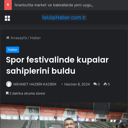
İstanbul’da market ve bakkallarda yeni uygulama devreye girdi
Menü
Anasayfa
/
Haber
Haber
Spor festivalinde kupalar
sahiplerini buldu
MEHMET HAZBİN KAZBEK
Haziran 8, 2024
0
0
2 dakika okuma süresi