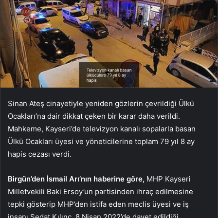
Sinan Ateş cinayetiyle yeniden gözlerin çevrildiği Ülkü
Ocakları’na dair dikkat çeken bir karar daha verildi.
Mahkeme, Kayseri’de televizyon kanalı sopalarla basan
Ülkü Ocakları üyesi ve yöneticilerine toplam 79 yıl 8 ay
hapis cezası verdi.
Birgün’den İsmail Arı’nın haberine göre,
MHP Kayseri
Milletvekili Baki Ersoy’un partisinden ihraç edilmesine
tepki gösterip MHP’den istifa eden meclis üyesi ve iş
insanı Sedat Kılınç, 8 Nisan 2022’de davet edildiği