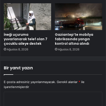
İneği uçuruma
Gaziantep’te mobilya
yuvarlanarak telef olan 7
fabrikasında yangın
çocuklu aileye destek
kontrol altına alındı
Ağustos 8, 2026
Ağustos 8, 2026
Bir yanıt yazın
E-posta adresiniz yayınlanmayacak.
Gerekli alanlar
*
ile
işaretlenmişlerdir
Y
o