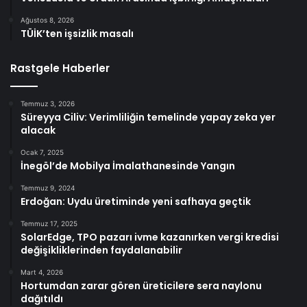
Ağustos 8, 2026
TÜİK’ten işsizlik masalı
Rastgele Haberler
Temmuz 3, 2026
Süreyya Ciliv: Verimliliğin temelinde yapay zeka yer
alacak
Ocak 7, 2025
İnegöl’de Mobilya İmalathanesinde Yangın
Temmuz 9, 2024
Erdoğan: Uydu üretiminde yeni safhaya geçtik
Temmuz 17, 2025
SolarEdge, TPO pazarı ivme kazanırken vergi kredisi
değişikliklerinden faydalanabilir
Mart 4, 2026
Hortumdan zarar gören üreticilere sera naylonu
dağıtıldı