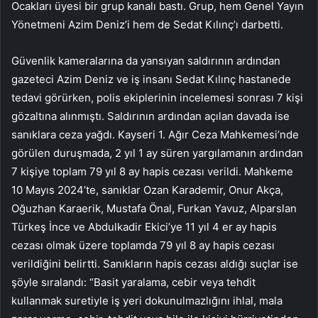
Ocakları üyesi bir grup kanalı bastı. Grup, hem Genel Yayın
Yönetmeni Azim Deniz’i hem de Sedat Kılınç’ı darbetti.
Güvenlik kameralarına da yansıyan saldırının ardından
gazeteci Azim Deniz ve iş insanı Sedat Kılınç hastanede
tedavi görürken, polis ekiplerinin incelemesi sonrası 7 kişi
gözaltına alınmıştı. Saldırının ardından açılan davada ise
sanıklara ceza yağdı. Kayseri 1. Ağır Ceza Mahkemesi’nde
görülen duruşmada, 2 yıl 1 ay süren yargılamanın ardından
7 kişiye toplam 79 yıl 8 ay hapis cezası verildi. Mahkeme
10 Mayıs 2024’te, sanıklar Ozan Karademir, Onur Akça,
Oğuzhan Karaerik, Mustafa Önal, Furkan Yavuz, Alparslan
Türkeş İnce ve Abdulkadir Ekici’ye 11 yıl 4 er ay hapis
cezası olmak üzere toplamda 79 yıl 8 ay hapis cezası
verildiğini belirtti. Sanıkların hapis cezası aldığı suçlar ise
şöyle sıralandı: “Basit yaralama, cebir veya tehdit
kullanmak suretiyle iş yeri dokunulmazlığını ihlal, mala