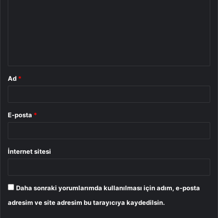
r
u
m
*
Ad
*
E-posta
*
İnternet sitesi
Daha sonraki yorumlarımda kullanılması için adım, e-posta
adresim ve site adresim bu tarayıcıya kaydedilsin.