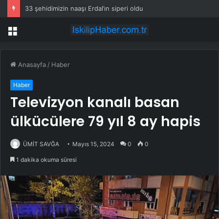
33 şehidimizin naaşı Erdal’ın siperi oldu
Menü
Anasayfa
/
Haber
Haber
Televizyon kanalı basan
ülkücülere 79 yıl 8 ay hapis
ÜMİT SAVĞA
Mayıs 15, 2024
0
0
1 dakika okuma süresi