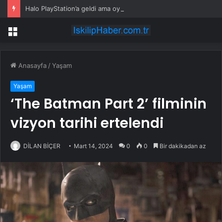
Halo PlayStation’a geldi ama oyuncuların büyük bölümü oyunu açmadı
Menü
Anasayfa
/
Yaşam
Yaşam
‘The Batman Part 2’ filminin
vizyon tarihi ertelendi
DİLAN BİÇER
Mart 14, 2024
0
0
Bir dakikadan az