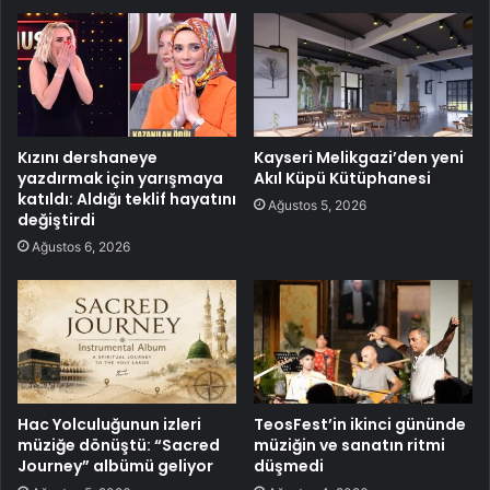
Kızını dershaneye
Kayseri Melikgazi’den yeni
yazdırmak için yarışmaya
Akıl Küpü Kütüphanesi
katıldı: Aldığı teklif hayatını
Ağustos 5, 2026
değiştirdi
Ağustos 6, 2026
Hac Yolculuğunun izleri
TeosFest’in ikinci gününde
müziğe dönüştü: “Sacred
müziğin ve sanatın ritmi
Journey” albümü geliyor
düşmedi