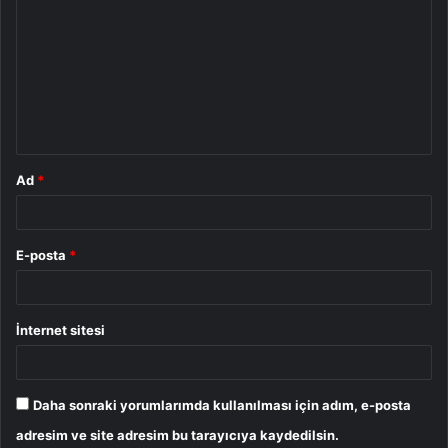
o
r
u
m
*
Ad
*
E-posta
*
İnternet sitesi
Daha sonraki yorumlarımda kullanılması için adım, e-posta
adresim ve site adresim bu tarayıcıya kaydedilsin.