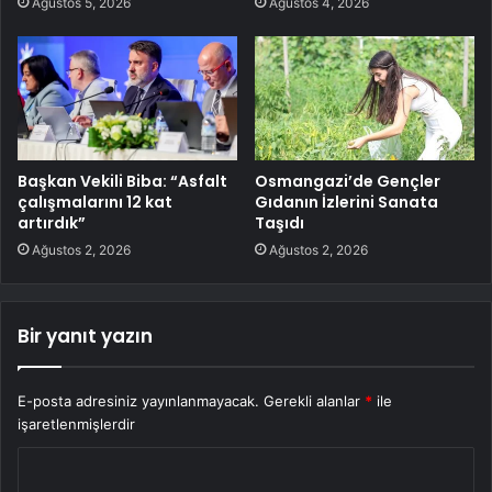
Ağustos 5, 2026
Ağustos 4, 2026
Başkan Vekili Biba: “Asfalt
Osmangazi’de Gençler
çalışmalarını 12 kat
Gıdanın İzlerini Sanata
artırdık”
Taşıdı
Ağustos 2, 2026
Ağustos 2, 2026
Bir yanıt yazın
E-posta adresiniz yayınlanmayacak.
Gerekli alanlar
*
ile
işaretlenmişlerdir
Y