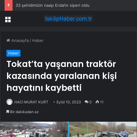
33 şehidimizin naaşı Erdal’ın siperi oldu
Menü
Anasayfa
/
Haber
Haber
Tokat’ta yaşanan traktör
kazasında yaralanan kişi
hayatını kaybetti
HACI MURAT KURT
Eylül 10, 2023
0
11
Bir dakikadan az