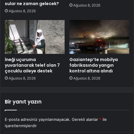
sular ne zaman gelecek?
Ağustos 8, 2026
Ağustos 8, 2026
İneği uçuruma
Gaziantep’te mobilya
yuvarlanarak telef olan 7
fabrikasında yangın
çocuklu aileye destek
kontrol altına alındı
Ağustos 8, 2026
Ağustos 8, 2026
Bir yanıt yazın
E-posta adresiniz yayınlanmayacak.
Gerekli alanlar
*
ile
işaretlenmişlerdir