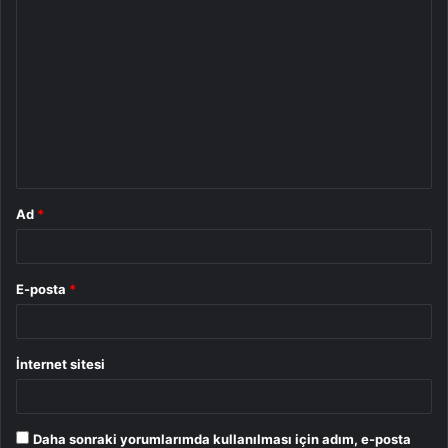
Y
o
r
u
m
*
Ad
*
E-posta
*
İnternet sitesi
Daha sonraki yorumlarımda kullanılması için adım, e-posta