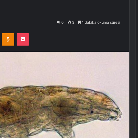
0
3
1 dakika okuma süresi
VKontakte
Odnoklassniki
Pocket