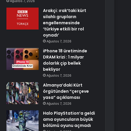
Ağustos 7, 2026
Arakçi: ırak’taki kürt
silahlı grupların
engellenmesinde
‘türkiye etkili bir rol
oynadı’
Ağustos 7, 2026
iPhone 18 üretiminde
DRAM krizi : 1 milyar
dolarlık çip bellek
bekliyor
Ağustos 7, 2026
Almanya’daki Kürt
örgütünden “çerçeve
yasa” açıklaması
Ağustos 7, 2026
Halo PlayStation’a geldi
ama oyuncuların büyük
bölümü oyunu açmadı