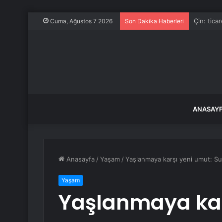
Arakçi: ır
Cuma, Ağustos 7 2026
Son Dakika Haberleri
ANASAY
Anasayfa
/
Yaşam
/
Yaşlanmaya karşı yeni umut: Su 
Yaşam
Yaşlanmaya kar