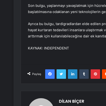
Son bulgu, yaşlanmayı yavaşlatmak için hücrel
başlatılmasına odaklanan yeni teknolojilerin gel
Ayrıca bu bulgu, tardigradlardan elde edilen 
hayat kurtaran tedavileri insanlara ulaştırmak 
arttırmak için kullanılabileceğine dair ek kanıtl
KAYNAK:
INDEPENDENT
Facebook
Twitter
LinkedIn
Tumblr
Pint
Paylaş
DİLAN BİÇER