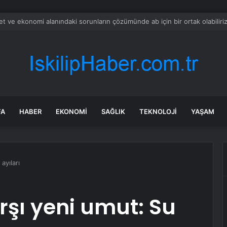
ak’taki kürt silahlı grupların engellenmesinde ‘türkiye etkili bir rol oynadı’
FA
HABER
EKONOMI
SAĞLIK
TEKNOLOJI
YAŞAM
ayıları
şı yeni umut: Su