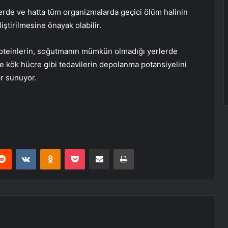
erde ve hatta tüm organizmalarda geçici ölüm halinin
iştirilmesine önayak olabilir.
proteinlerin, soğutmanın mümkün olmadığı yerlerde
ve kök hücre gibi tedavilerin depolanma potansiyelini
ar sunuyor.
erest
Reddit
VKontakte
Odnoklassniki
Pocket
E-Posta ile paylaş
Yazdır