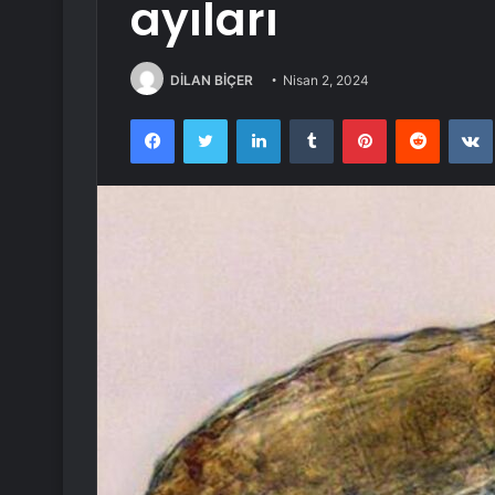
ayıları
DİLAN BİÇER
Nisan 2, 2024
Facebook
Twitter
LinkedIn
Tumblr
Pinterest
Reddit