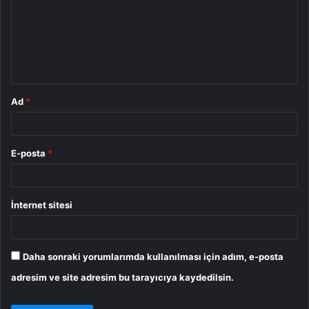
r
u
m
*
Ad
*
E-posta
*
İnternet sitesi
Daha sonraki yorumlarımda kullanılması için adım, e-posta
adresim ve site adresim bu tarayıcıya kaydedilsin.