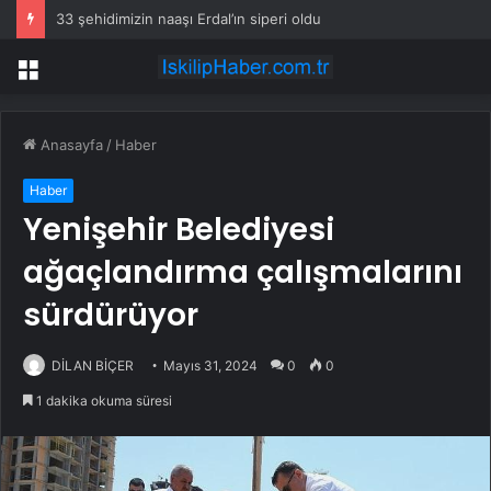
33 şehidimizin naaşı Erdal’ın siperi oldu
Menü
Anasayfa
/
Haber
Haber
Yenişehir Belediyesi
ağaçlandırma çalışmalarını
sürdürüyor
DİLAN BİÇER
Mayıs 31, 2024
0
0
1 dakika okuma süresi