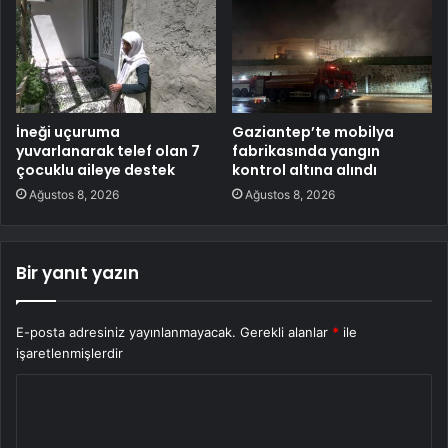
İneği uçuruma
Gaziantep’te mobilya
yuvarlanarak telef olan 7
fabrikasında yangın
çocuklu aileye destek
kontrol altına alındı
Ağustos 8, 2026
Ağustos 8, 2026
Bir yanıt yazın
E-posta adresiniz yayınlanmayacak.
Gerekli alanlar
*
ile
işaretlenmişlerdir
Y
o