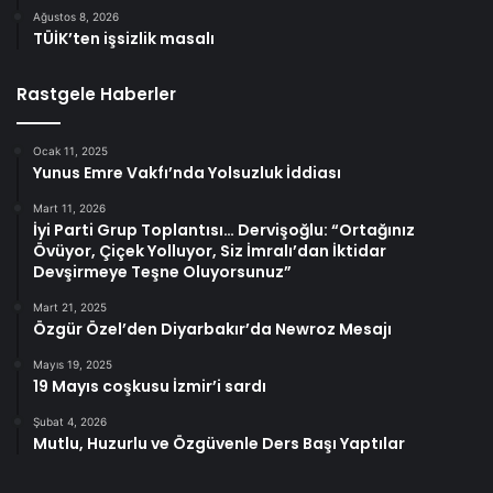
Ağustos 8, 2026
TÜİK’ten işsizlik masalı
Rastgele Haberler
Ocak 11, 2025
Yunus Emre Vakfı’nda Yolsuzluk İddiası
Mart 11, 2026
İyi Parti Grup Toplantısı… Dervişoğlu: “Ortağınız
Övüyor, Çiçek Yolluyor, Siz İmralı’dan İktidar
Devşirmeye Teşne Oluyorsunuz”
Mart 21, 2025
Özgür Özel’den Diyarbakır’da Newroz Mesajı
Mayıs 19, 2025
19 Mayıs coşkusu İzmir’i sardı
Şubat 4, 2026
Mutlu, Huzurlu ve Özgüvenle Ders Başı Yaptılar