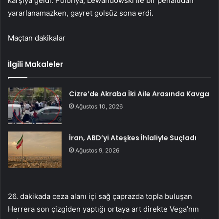
karşıya geldi. Polonya, Lewandowski ile bir penaltıdan
yararlanamazken, gayret golsüz sona erdi.
Maçtan dakikalar
İlgili Makaleler
Cizre’de Akraba İki Aile Arasında Kavga
Ağustos 10, 2026
İran, ABD’yi Ateşkes İhlaliyle Suçladı
Ağustos 9, 2026
26. dakikada ceza alanı içi sağ çaprazda topla buluşan
Herrera son çizgiden yaptığı ortaya art direkte Vega’nın