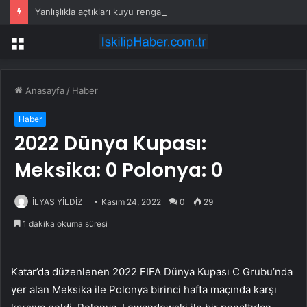
Yanlışlıkla açtıkları kuyu rengarenk bir doğa harikasına dönüştü
Menü
Anasayfa
/
Haber
Haber
2022 Dünya Kupası:
Meksika: 0 Polonya: 0
İLYAS YİLDİZ
Kasım 24, 2022
0
29
1 dakika okuma süresi
Katar’da düzenlenen 2022 FIFA Dünya Kupası C Grubu’nda
yer alan Meksika ile Polonya birinci hafta maçında karşı