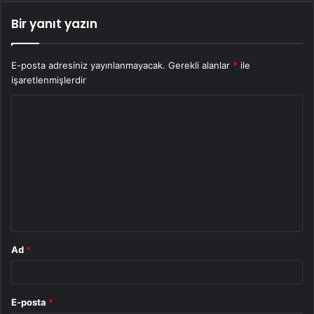
Bir yanıt yazın
E-posta adresiniz yayınlanmayacak.
Gerekli alanlar
*
ile
işaretlenmişlerdir
Y
o
r
u
m
*
Ad
*
E-posta
*