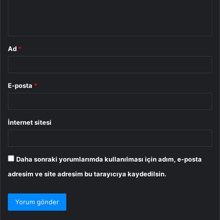
m
*
Ad
*
E-posta
*
İnternet sitesi
Daha sonraki yorumlarımda kullanılması için adım, e-posta
adresim ve site adresim bu tarayıcıya kaydedilsin.