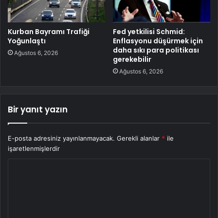
Kurban Bayramı Trafiği
Fed yetkilisi Schmid:
Yoğunlaştı
Enflasyonu düşürmek için
daha sıkı para politikası
Ağustos 6, 2026
gerekebilir
Ağustos 6, 2026
Bir yanıt yazın
E-posta adresiniz yayınlanmayacak.
Gerekli alanlar
*
ile
işaretlenmişlerdir
Y
o
r
u