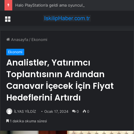
Halo PlayStation’a geldi ama oyuncuların büyük bölümü oyunu açmadı
Menü
Anasayfa
/
Ekonomi
Ekonomi
Analistler, Yatırımcı
Toplantısının Ardından
Canavar İçecek İçin Fiyat
Hedeflerini Artırdı
İLYAS YİLDİZ
Ocak 17, 2024
0
0
1 dakika okuma süresi