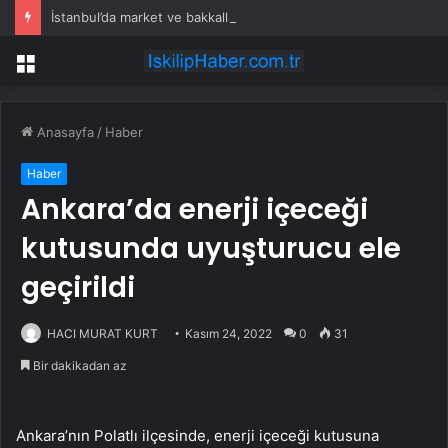
İstanbul’da market ve bakkallarda yeni uygulama devreye girdi
Menü
Anasayfa
/
Haber
Haber
Ankara’da enerji içeceği
kutusunda uyuşturucu ele
geçirildi
HACI MURAT KURT
Kasım 24, 2022
0
31
Bir dakikadan az
Ankara’nın Polatlı ilçesinde, enerji içeceği kutusuna