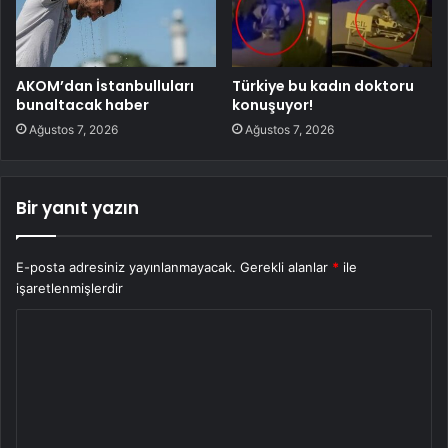
AKOM’dan İstanbulluları
Türkiye bu kadın doktoru
bunaltacak haber
konuşuyor!
Ağustos 7, 2026
Ağustos 7, 2026
Bir yanıt yazın
E-posta adresiniz yayınlanmayacak.
Gerekli alanlar
*
ile
işaretlenmişlerdir
Y
o
r
u
m