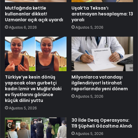
Mutfağında kettle
Uşak’ta Teksas’ı
kullananlar dikkat!
aratmayan hesaplaşma: 13
Uzmanlar açık açık uyardı
yaralı
Ağustos 6, 2026
Ağustos 5, 2026
Türkiye’ye kesin dönüş
Milyonlarca vatandaşı
yapacak olan gurbetçi
ilgilendiriyor! İstirahat
kadın İzmir ve Muğla’daki
raporlarında yeni dönem
ev fiyatlarını görünce
Ağustos 5, 2026
küçük dilini yuttu
Ağustos 5, 2026
30 İlde Deaş Operasyonu:
119 Şüpheli Gözaltına Alındı
Ağustos 5, 2026