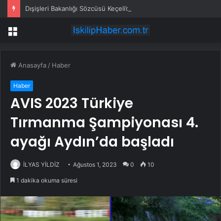
Dışişleri Bakanlığı Sözcüsü Keçeli’den Yunanistan’a Tepki: “Batı Trakya’da Türk Azınlık Okullarının Kapatılması Lozan Antlaşması’nın İhlalidir”
Menü
Anasayfa
/
Haber
Haber
AVIS 2023 Türkiye
Tırmanma Şampiyonası 4.
ayağı Aydın’da başladı
İLYAS YİLDİZ
Ağustos 1, 2023
0
10
1 dakika okuma süresi