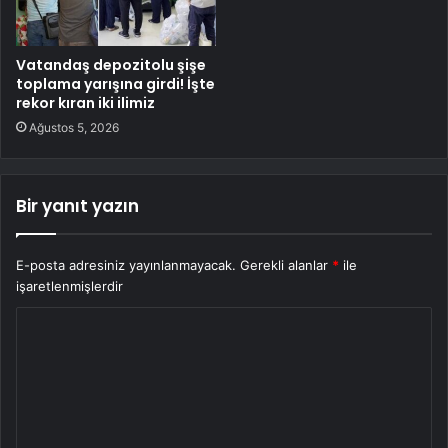
Vatandaş depozitolu şişe
toplama yarışına girdi! İşte
rekor kıran iki ilimiz
Ağustos 5, 2026
Bir yanıt yazın
E-posta adresiniz yayınlanmayacak.
Gerekli alanlar
*
ile
işaretlenmişlerdir
Y
o
r
u
m