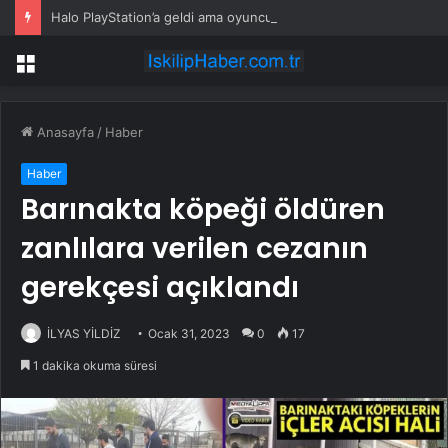
Halo PlayStation’a geldi ama oyuncuların büyük bölümü oyunu açmadı
Menü
Anasayfa
/
Haber
Haber
Barınakta köpeği öldüren
zanlılara verilen cezanın
gerekçesi açıklandı
İLYAS YİLDİZ
Ocak 31, 2023
0
17
1 dakika okuma süresi