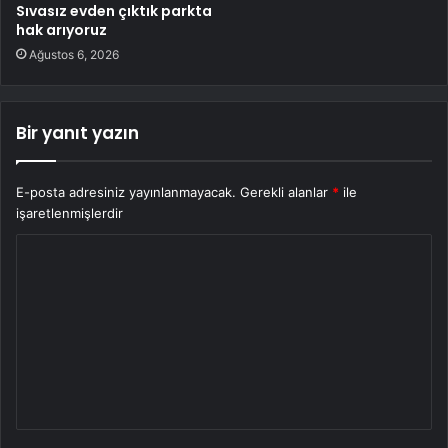
Sıvasız evden çıktık parkta
hak arıyoruz
Ağustos 6, 2026
Bir yanıt yazın
E-posta adresiniz yayınlanmayacak.
Gerekli alanlar
*
ile
işaretlenmişlerdir
Y
o
r
u
m
*