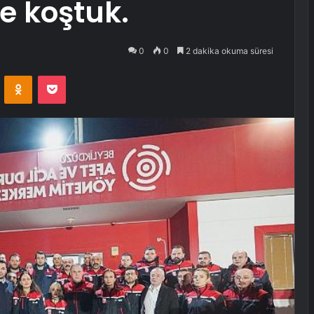
e koştuk.
0
0
2 dakika okuma süresi
VKontakte
Odnoklassniki
Pocket