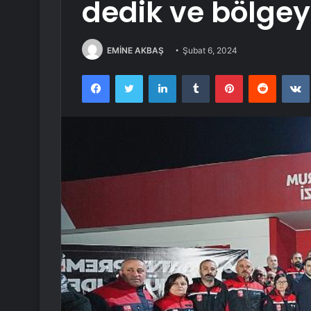
dedik ve bölgey
EMİNE AKBAŞ
Şubat 6, 2024
Facebook
Twitter
LinkedIn
Tumblr
Pinterest
Reddit