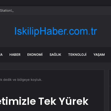
yStation’a geldi ama oyuncuların büyük bölümü oyunu açmadı
FA
HABER
EKONOMI
SAĞLIK
TEKNOLOJI
YAŞAM
ek dedik ve bölgeye koştuk.
etimizle Tek Yürek