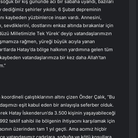
soğuk bir kış gününde acı bir sabaha uyandı, bazıları
v dediğimiz şehirler yıkıldı. 6 Şubat depreminin
tını kaybeden yüzbinlerce insan vardı. Annesini,
, sevdiklerini, dostlarını enkaz altında bırakanlar için
düzü Milletimizle Tek Yürek’ deyip vatandaşlarımızın
oşmamıza rağmen, yüreği büyük acıyla yanan
artlarda Hatay’da bölge halkının yardımına gelen tüm
kaybeden vatandaşlarımıza bir kez daha Allah’tan
m.”
oordineli çalıştıklarının altını çizen Önder Çalık, “Bu
daşımızı eşit kabul eden bir anlayışla seferber olduk.
ek Hatay İskenderun’da 3.500 kişinin yaşayabileceği
92 teklif sahibi ile bölgenin ihtiyacını karşılamak için
acının üzerinden tam 1 yıl geçti. Ama acımız hiçbir
ce vatandaşımız çadırlara, soğuğa ve kötü koşullara