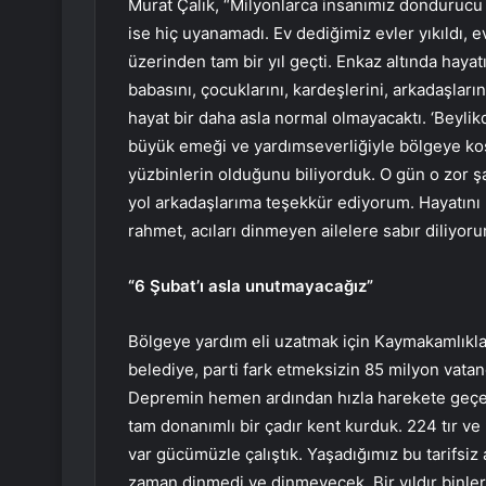
Murat Çalık, “Milyonlarca insanımız dondurucu 
ise hiç uyanamadı. Ev dediğimiz evler yıkıldı, e
üzerinden tam bir yıl geçti. Enkaz altında haya
babasını, çocuklarını, kardeşlerini, arkadaşlarını
hayat bir daha asla normal olmayacaktı. ‘Beylik
büyük emeği ve yardımseverliğiyle bölgeye k
yüzbinlerin olduğunu biliyorduk. O gün o zor ş
yol arkadaşlarıma teşekkür ediyorum. Hayatını 
rahmet, acıları dinmeyen ailelere sabır diliyoru
“6 Şubat’ı asla unutmayacağız”
Bölgeye yardım eli uzatmak için Kaymakamlıkla k
belediye, parti fark etmeksizin 85 milyon vatan
Depremin hemen ardından hızla harekete geçer
tam donanımlı bir çadır kent kurduk. 224 tır ve 9
var gücümüzle çalıştık. Yaşadığımız bu tarifsiz 
zaman dinmedi ve dinmeyecek. Bir yıldır binler