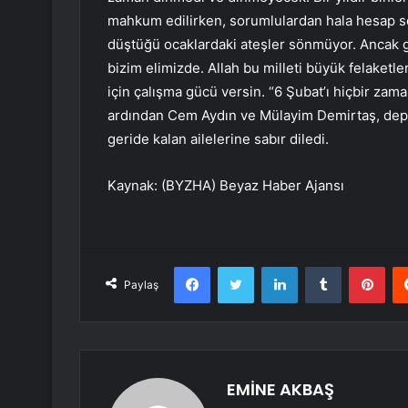
mahkum edilirken, sorumlulardan hala hesap so
düştüğü ocaklardaki ateşler sönmüyor. Ancak ge
bizim elimizde. Allah bu milleti büyük felaketl
için çalışma gücü versin. “6 Şubat’ı hiçbir za
ardından Cem Aydın ve Mülayim Demirtaş, depr
geride kalan ailelerine sabır diledi.
Kaynak: (BYZHA) Beyaz Haber Ajansı
Facebook
Twitter
LinkedIn
Tumblr
Pint
Paylaş
EMİNE AKBAŞ