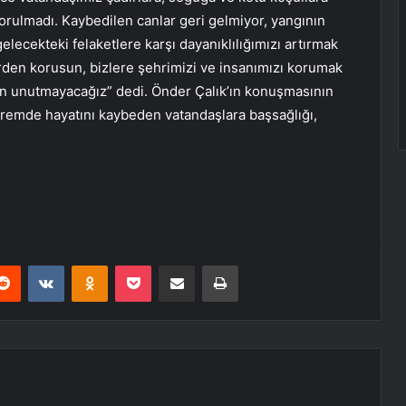
rulmadı. Kaybedilen canlar geri gelmiyor, yangının
lecekteki felaketlere karşı dayanıklılığımızı artırmak
erden korusun, bizlere şehrimizi ve insanımızı korumak
man unutmayacağız” dedi. Önder Çalık’ın konuşmasının
emde hayatını kaybeden vatandaşlara başsağlığı,
erest
Reddit
VKontakte
Odnoklassniki
Pocket
E-Posta ile paylaş
Yazdır