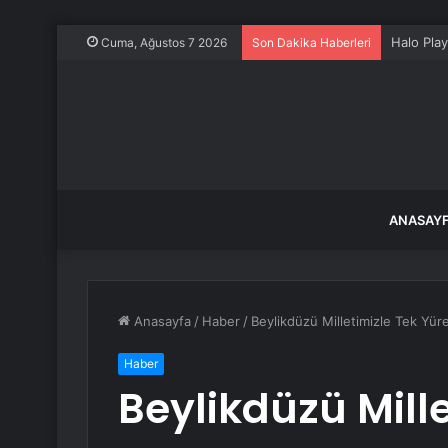
Halo Pla
Cuma, Ağustos 7 2026
Son Dakika Haberleri
ANASAY
Anasayfa
/
Haber
/
Beylikdüzü Milletimizle Tek Yür
Haber
Beylikdüzü Mill