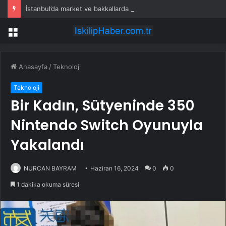
İstanbul’da market ve bakkallarda yeni uygulama devreye girdi
Menü
Anasayfa
/
Teknoloji
Teknoloji
Bir Kadın, Sütyeninde 350
Nintendo Switch Oyunuyla
Yakalandı
NURCAN BAYRAM
Haziran 16, 2024
0
0
1 dakika okuma süresi