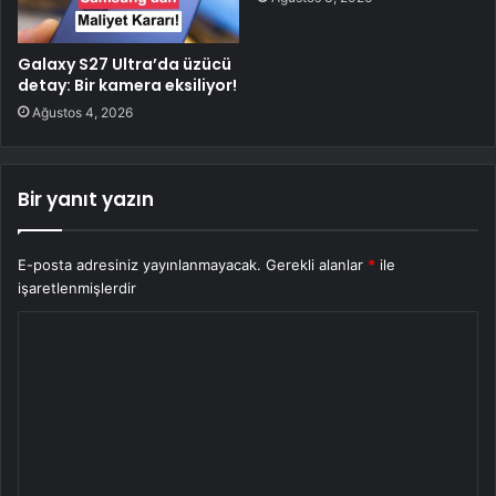
Galaxy S27 Ultra’da üzücü
detay: Bir kamera eksiliyor!
Ağustos 4, 2026
Bir yanıt yazın
E-posta adresiniz yayınlanmayacak.
Gerekli alanlar
*
ile
işaretlenmişlerdir
Y
o
r
u
m
*