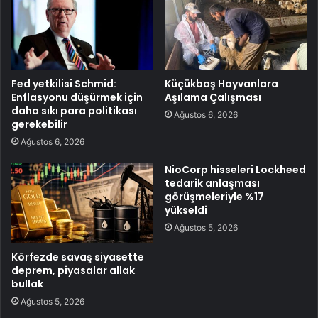
Fed yetkilisi Schmid:
Küçükbaş Hayvanlara
Enflasyonu düşürmek için
Aşılama Çalışması
daha sıkı para politikası
Ağustos 6, 2026
gerekebilir
Ağustos 6, 2026
NioCorp hisseleri Lockheed
tedarik anlaşması
görüşmeleriyle %17
yükseldi
Ağustos 5, 2026
Körfezde savaş siyasette
deprem, piyasalar allak
bullak
Ağustos 5, 2026