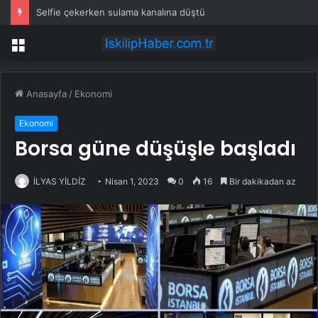
Selfie çekerken sulama kanalına düştü
Menü
Anasayfa
/
Ekonomi
Ekonomi
Borsa güne düşüşle başladı
İLYAS YİLDİZ
Nisan 1, 2023
0
16
Bir dakikadan az