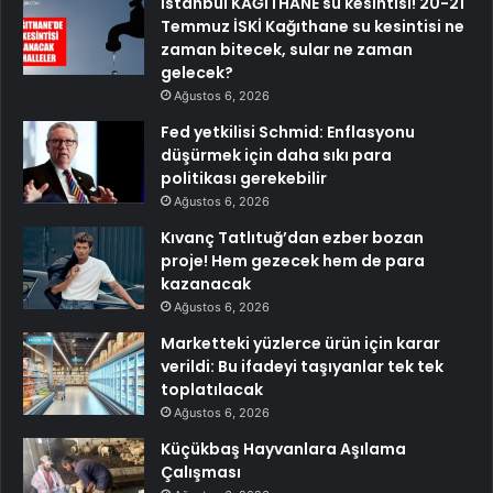
İstanbul KAĞITHANE su kesintisi! 20-21
Temmuz İSKİ Kağıthane su kesintisi ne
zaman bitecek, sular ne zaman
gelecek?
Ağustos 6, 2026
Fed yetkilisi Schmid: Enflasyonu
düşürmek için daha sıkı para
politikası gerekebilir
Ağustos 6, 2026
Kıvanç Tatlıtuğ’dan ezber bozan
proje! Hem gezecek hem de para
kazanacak
Ağustos 6, 2026
Marketteki yüzlerce ürün için karar
verildi: Bu ifadeyi taşıyanlar tek tek
toplatılacak
Ağustos 6, 2026
Küçükbaş Hayvanlara Aşılama
Çalışması