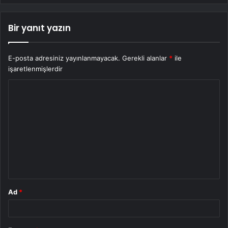
Bir yanıt yazın
E-posta adresiniz yayınlanmayacak.
Gerekli alanlar
*
ile
işaretlenmişlerdir
Y
o
r
u
m
*
Ad
*