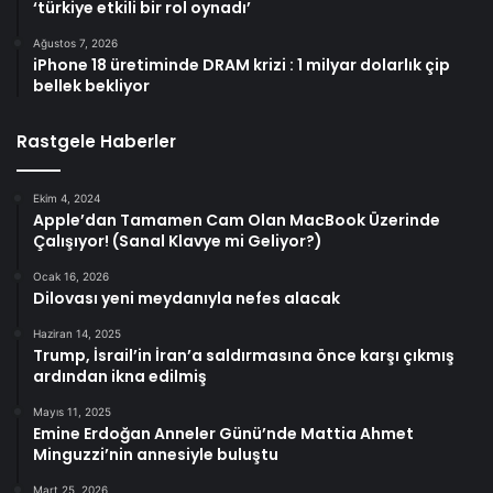
‘türkiye etkili bir rol oynadı’
Ağustos 7, 2026
iPhone 18 üretiminde DRAM krizi : 1 milyar dolarlık çip
bellek bekliyor
Rastgele Haberler
Ekim 4, 2024
Apple’dan Tamamen Cam Olan MacBook Üzerinde
Çalışıyor! (Sanal Klavye mi Geliyor?)
Ocak 16, 2026
Dilovası yeni meydanıyla nefes alacak
Haziran 14, 2025
Trump, İsrail’in İran’a saldırmasına önce karşı çıkmış
ardından ikna edilmiş
Mayıs 11, 2025
Emine Erdoğan Anneler Günü’nde Mattia Ahmet
Minguzzi’nin annesiyle buluştu
Mart 25, 2026