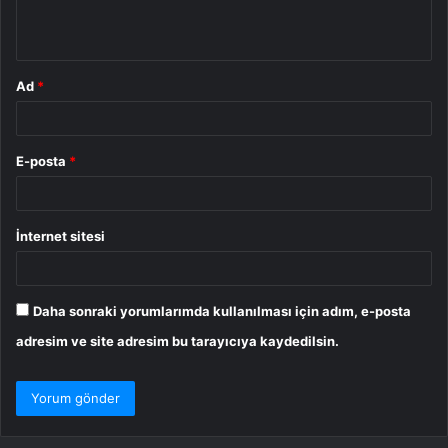
m
*
Ad
*
E-posta
*
İnternet sitesi
Daha sonraki yorumlarımda kullanılması için adım, e-posta
adresim ve site adresim bu tarayıcıya kaydedilsin.