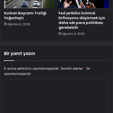
Kurban Bayramı Trafiği
Fed yetkilisi Schmid:
Yoğunlaştı
Enflasyonu düşürmek için
daha sıkı para politikası
Ağustos 6, 2026
gerekebilir
Ağustos 6, 2026
Bir yanıt yazın
E-posta adresiniz yayınlanmayacak.
Gerekli alanlar
*
ile
işaretlenmişlerdir
Y
o
r
u