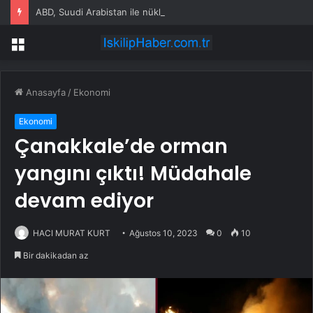
ABD, Suudi Arabistan ile nükleer program anlaşmasını duyuracak
Menü
Anasayfa
/
Ekonomi
Ekonomi
Çanakkale’de orman
yangını çıktı! Müdahale
devam ediyor
HACI MURAT KURT
Ağustos 10, 2023
0
10
Bir dakikadan az