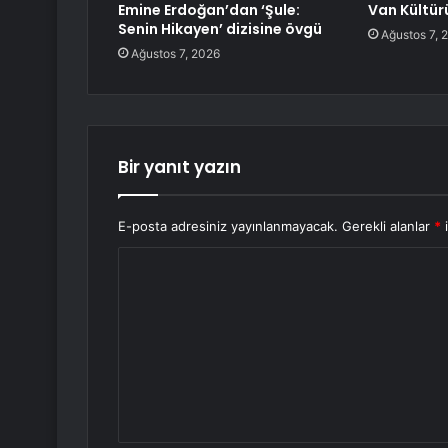
Emine Erdoğan’dan ‘Şule:
Van Kültürü
Senin Hikayen’ dizisine övgü
Ağustos 7, 
Ağustos 7, 2026
Bir yanıt yazın
E-posta adresiniz yayınlanmayacak.
Gerekli alanlar
*
i
Y
o
r
u
m
*