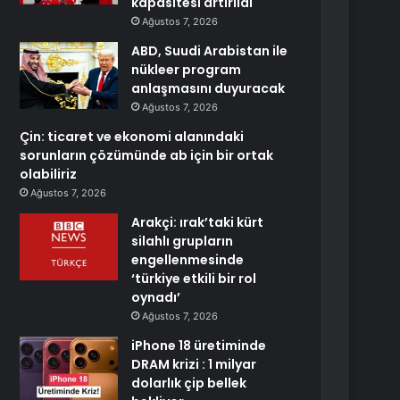
kapasitesi artırıldı
Ağustos 7, 2026
ABD, Suudi Arabistan ile
nükleer program
anlaşmasını duyuracak
Ağustos 7, 2026
Çin: ticaret ve ekonomi alanındaki
sorunların çözümünde ab için bir ortak
olabiliriz
Ağustos 7, 2026
Arakçi: ırak’taki kürt
silahlı grupların
engellenmesinde
‘türkiye etkili bir rol
oynadı’
Ağustos 7, 2026
iPhone 18 üretiminde
DRAM krizi : 1 milyar
dolarlık çip bellek