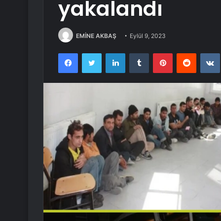
yakalandı
EMİNE AKBAŞ
Eylül 9, 2023
Facebook
Twitter
LinkedIn
Tumblr
Pinterest
Reddit