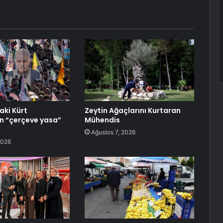
ki Kürt
Zeytin Ağaçlarını Kurtaran
n “çerçeve yasa”
Mühendis
ı
Ağustos 7, 2026
2026