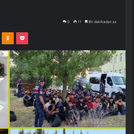
0
11
Bir dakikadan az
VKontakte
Odnoklassniki
Pocket