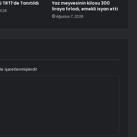
 TRT1’de Tanıtıldı
Yaz meyvesinin kilosu 300
liraya fırladı, emekli isyan etti
2026
Ağustos 7, 2026
le işaretlenmişlerdir