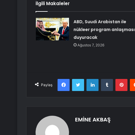
İlgili Makaleler
ABD, Suudi Arabistan ile
nükleer program anlaşması
duyuracak
Ağustos 7, 2026
Facebook
Twitter
LinkedIn
Tumblr
Pint
Paylaş
EMİNE AKBAŞ