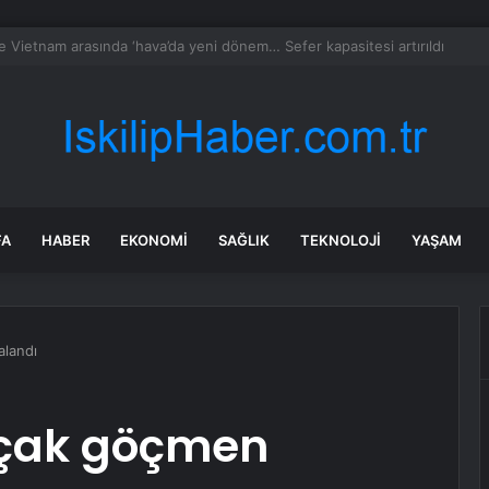
di Arabistan ile nükleer program anlaşmasını duyuracak
FA
HABER
EKONOMI
SAĞLIK
TEKNOLOJI
YAŞAM
alandı
açak göçmen