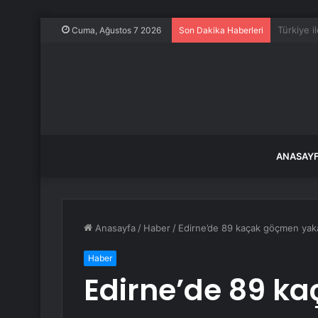
ABD, Suu
Cuma, Ağustos 7 2026
Son Dakika Haberleri
ANASAY
Anasayfa
/
Haber
/
Edirne’de 89 kaçak göçmen yak
Haber
Edirne’de 89 k