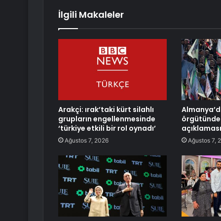
İlgili Makaleler
Arakçi: ırak’taki kürt silahlı
Almanya’da
grupların engellenmesinde
örgütünde
‘türkiye etkili bir rol oynadı’
açıklamas
Ağustos 7, 2026
Ağustos 7, 