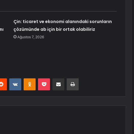
Çin: ticaret ve ekonomi alanındaki sorunların
nı
çözümünde ab için bir ortak olabiliriz
Ağustos 7, 2026
erest
Reddit
VKontakte
Odnoklassniki
Pocket
E-Posta ile paylaş
Yazdır