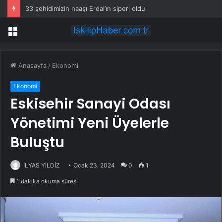
33 şehidimizin naaşı Erdal’ın siperi oldu
Menü
Anasayfa
/
Ekonomi
Ekonomi
Eskisehir Sanayi Odası
Yönetimi Yeni Üyelerle
Buluştu
İLYAS YİLDİZ
Ocak 23, 2024
0
1
1 dakika okuma süresi