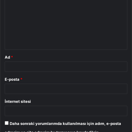
o
r
u
m
*
Ad
*
E-posta
*
İnternet sitesi
Daha sonraki yorumlarımda kullanılması için adım, e-posta