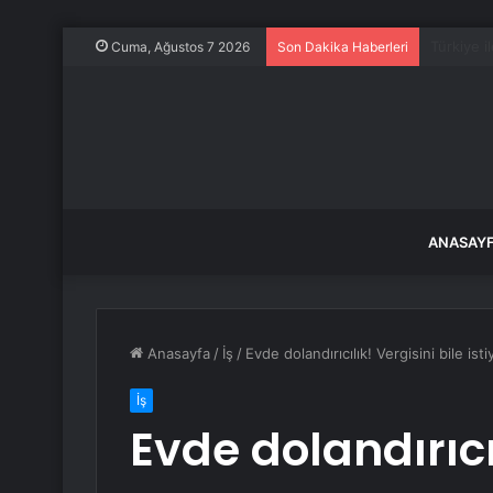
ABD, Suu
Cuma, Ağustos 7 2026
Son Dakika Haberleri
ANASAY
Anasayfa
/
İş
/
Evde dolandırıcılık! Vergisini bile isti
İş
Evde dolandırıcıl