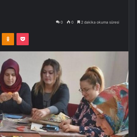
0
0
2 dakika okuma süresi
VKontakte
Odnoklassniki
Pocket