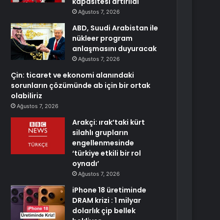
kapasitesi artırıldı
Ağustos 7, 2026
ABD, Suudi Arabistan ile
nükleer program
anlaşmasını duyuracak
Ağustos 7, 2026
Çin: ticaret ve ekonomi alanındaki
sorunların çözümünde ab için bir ortak
olabiliriz
Ağustos 7, 2026
Arakçi: ırak’taki kürt
silahlı grupların
engellenmesinde
‘türkiye etkili bir rol
oynadı’
Ağustos 7, 2026
iPhone 18 üretiminde
DRAM krizi : 1 milyar
dolarlık çip bellek