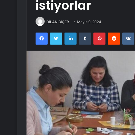
istiyorlar
DİLAN BİÇER
Mayıs 9, 2024
Facebook
Twitter
LinkedIn
Tumblr
Pinterest
Reddit