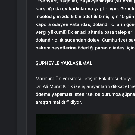
“Esenyurt, Bağcılar, Başakşehir gibi yerlerde
karşılığında ev kadınlarına yaptırılıyor. Gen
incelediğimizde 5 bin adetlik bir iş için 10 gü
kapora ödeyen vatandaş, dolandırıcıların gönde
vergi yükümlülükler adı altında para talepleri 
dolandırıcılık suçundan dolayı Cumhuriyet sa
hakem heyetlerine ödediği paranın iadesi için
ŞÜPHEYLE YAKLAŞILMALI
Marmara Üniversitesi İletişim Fakültesi Radyo
Dr. Ali Murat Kırık ise iş arayanların dikkat etm
ödeme yapılması istenirse, bu durumda şüphey
araştırılmalıdır”
diyor.