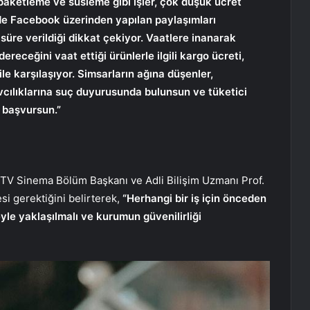
 paketleme ve süsleme gibi işler, çok düşük ücret
elde Facebook üzerinden yapılan paylaşımları
n süre verildiği dikkat çekiyor. Vaatlere inanarak
receğini vaat ettiği ürünlerle ilgili kargo ücreti,
ile karşılaşıyor. Simsarların ağına düşenler,
vcılıklarına suç duyurusunda bulunsun ve tüketici
 başvursun.”
, TV Sinema Bölüm Başkanı ve Adli Bilişim Uzmanı Prof.
esi gerektiğini belirterek,
“Herhangi bir iş için önceden
le yaklaşılmalı ve kurumun güvenilirliği