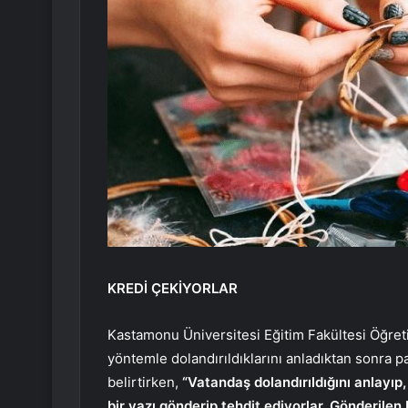
KREDİ ÇEKİYORLAR
Kastamonu Üniversitesi Eğitim Fakültesi Öğret
yöntemle dolandırıldıklarını anladıktan sonra par
belirtirken,
“Vatandaş dolandırıldığını anlayıp,
bir yazı gönderip tehdit ediyorlar. Gönderilen 