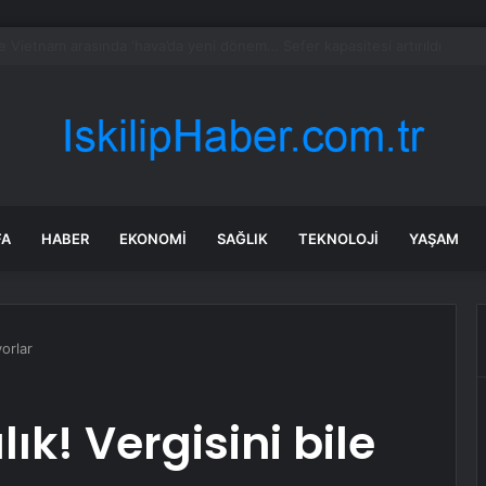
di Arabistan ile nükleer program anlaşmasını duyuracak
FA
HABER
EKONOMI
SAĞLIK
TEKNOLOJI
YAŞAM
yorlar
ık! Vergisini bile